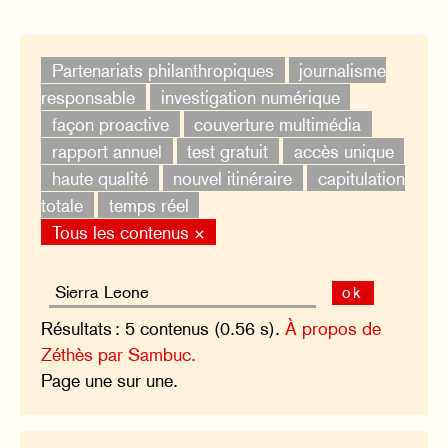
Partenariats philanthropiques
journalisme
responsable
investigation numérique
façon proactive
couverture multimédia
rapport annuel
test gratuit
accès unique
haute qualité
nouvel itinéraire
capitulation
totale
temps réel
Tous les contenus ×
ok
Résultats : 5 contenus (0.56 s).
À propos de
Zéthès par Sambuc.
Page une sur une.