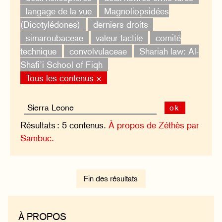
langage de la vue
Magnoliopsidées
(Dicotylédones)
derniers droits
simaroubaceae
valeur tactile
comité
technique
convolvulaceae
Shariah law: Al-
Shafi’i School of Fiqh
Tous les contenus ×
ok
Résultats : 5 contenus.
À propos de Zéthès par
Sambuc.
Fin des résultats
À PROPOS