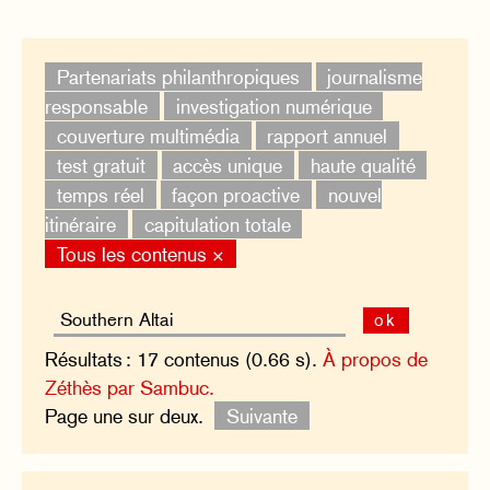
Partenariats philanthropiques
journalisme
responsable
investigation numérique
couverture multimédia
rapport annuel
test gratuit
accès unique
haute qualité
temps réel
façon proactive
nouvel
itinéraire
capitulation totale
Tous les contenus ×
ok
Résultats : 17 contenus (0.66 s).
À propos de
Zéthès par Sambuc.
Page une sur deux.
Suivante