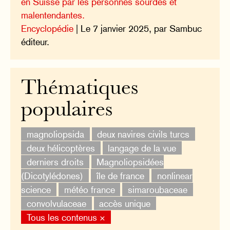
en Suisse par les personnes sourdes et
malentendantes.
Encyclopédie
| Le 7 janvier 2025, par Sambuc
éditeur.
Thématiques
populaires
magnoliopsida
deux navires civils turcs
deux hélicoptères
langage de la vue
derniers droits
Magnoliopsidées
(Dicotylédones)
île de france
nonlinear
science
météo france
simaroubaceae
convolvulaceae
accès unique
Tous les contenus ×