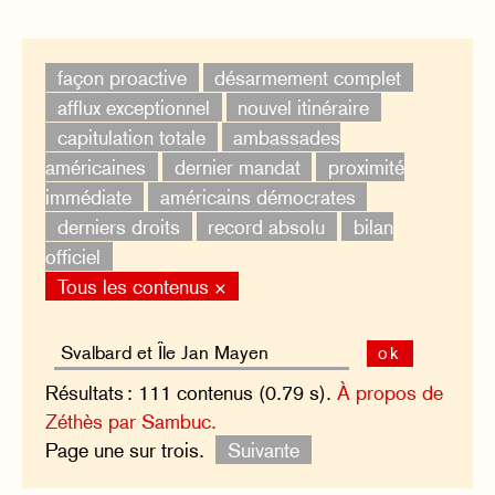
façon proactive
désarmement complet
afflux exceptionnel
nouvel itinéraire
capitulation totale
ambassades
américaines
dernier mandat
proximité
immédiate
américains démocrates
derniers droits
record absolu
bilan
officiel
Tous les contenus ×
ok
Résultats : 111 contenus (0.79 s).
À propos de
Zéthès par Sambuc.
Page une sur trois.
Suivante