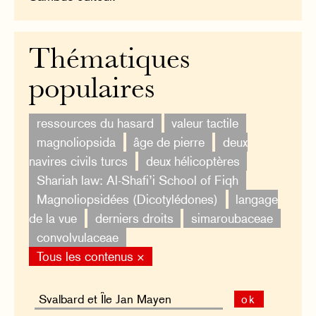
Thématiques
populaires
ressources du hasard
valeur tactile
magnoliopsida
âge de pierre
deux
navires civils turcs
deux hélicoptères
Shariah law: Al-Shafi’i School of Fiqh
Magnoliopsidées (Dicotylédones)
langage
de la vue
derniers droits
simaroubaceae
convolvulaceae
Tous les contenus ×
ok