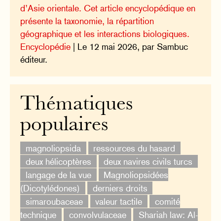
d’Asie orientale. Cet article encyclopédique en
présente la taxonomie, la répartition
géographique et les interactions biologiques.
Encyclopédie
| Le 12 mai 2026, par Sambuc
éditeur.
Thématiques
populaires
magnoliopsida
ressources du hasard
deux hélicoptères
deux navires civils turcs
langage de la vue
Magnoliopsidées
(Dicotylédones)
derniers droits
simaroubaceae
valeur tactile
comité
technique
convolvulaceae
Shariah law: Al-