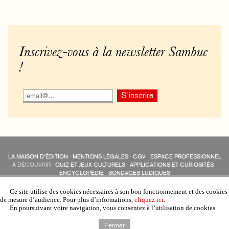
Inscrivez-vous à la newsletter Sambuc
!
LA MAISON D’ÉDITION
·
MENTIONS LÉGALES
·
CGV
·
ESPACE PROFESSIONNEL
À DÉCOUVRIR :
QUIZ ET JEUX CULTURELS
·
APPLICATIONS ET CURIOSITÉS
·
ENCYCLOPÉDIE
·
SONDAGES LUDIQUES
LES ÉDITIONS SAMBUC SUR LES RÉSEAUX SOCIAUX
COLLECTIONS :
SAMBUC
·
ÉDISOLUM
·
REVUE LITTÉRAIRE
L’EAU-FORTE
Ce site utilise des cookies nécessaires à son bon fonctionnement et des cookies
AUTRES SITES :
COLL. « LES ÉDISOLUM »
de mesure d’audience. Pour plus d’informations,
cliquez ici
.
En poursuivant votre navigation, vous consentez à l’utilisation de cookies.
Fermer