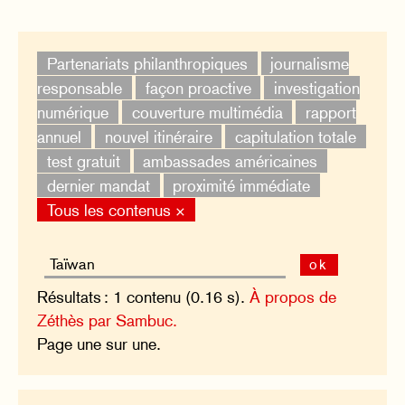
Partenariats philanthropiques
journalisme
responsable
façon proactive
investigation
numérique
couverture multimédia
rapport
annuel
nouvel itinéraire
capitulation totale
test gratuit
ambassades américaines
dernier mandat
proximité immédiate
Tous les contenus ×
ok
Résultats : 1 contenu (0.16 s).
À propos de
Zéthès par Sambuc.
Page une sur une.