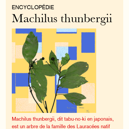
ENCYCLOPÉDIE
Machilus thunbergii
Machilus thunbergii, dit tabu-no-ki en japonais,
est un arbre de la famille des Lauracées natif