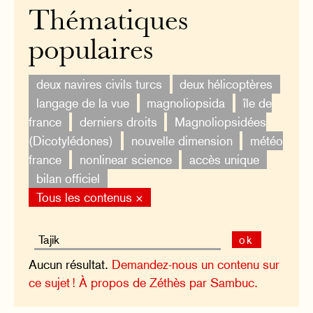
Thématiques
populaires
deux navires civils turcs
deux hélicoptères
langage de la vue
magnoliopsida
île de
france
derniers droits
Magnoliopsidées
(Dicotylédones)
nouvelle dimension
météo
france
nonlinear science
accès unique
bilan officiel
Tous les contenus ×
ok
Aucun résultat.
Demandez-nous un contenu sur
ce sujet !
À propos de Zéthès par Sambuc.