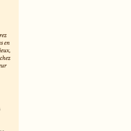
rez
us en
jeux,
rchez
eur
s
e