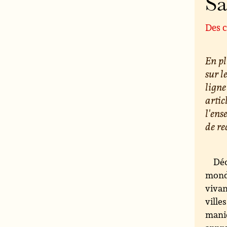
S
Des c
En pl
sur l
ligne
artic
l'ens
de re
Déc
monde
vivan
ville
maniè