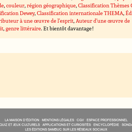
de
,
couleur
,
région géographique
,
Classification Thèmes
ification Dewey
,
Classification internationale THEMA
,
Éd
ibuteur à une œuvre de l’esprit
,
Auteur d’une œuvre de
it
,
genre littéraire
. Et bientôt davantage !
LA MAISON D’ÉDITION
·
MENTIONS LÉGALES
·
CGV
·
ESPACE PROFESSIONNEL
QUIZ ET JEUX CULTURELS
·
APPLICATIONS ET CURIOSITÉS
·
ENCYCLOPÉDIE
·
SOND
LES ÉDITIONS SAMBUC SUR LES RÉSEAUX SOCIAUX