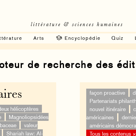
littérature & sciences humaines
ttérature
Arts
Encyclopédie
Quiz
moteur de recherche des édi
ires
façon proactive
d
Partenariats philan
deux hélicoptères
nouvel itinéraire
c
e
Magnoliopsidées
américaines
derni
ubaceae
valeur
américains démocra
Shariah law: Al-
Tous les contenus 