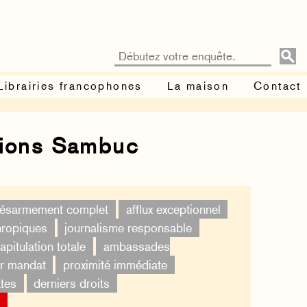
Librairies francophones
La maison
Contact
tions Sambuc
ésarmement complet
afflux exceptionnel
thropiques
journalisme responsable
apitulation totale
ambassades
er mandat
proximité immédiate
tes
derniers droits
×