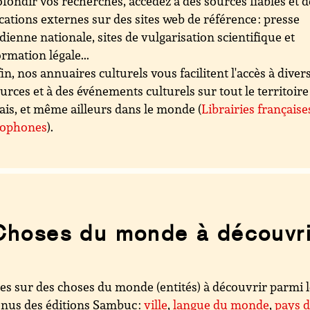
fondir vos recherches, accédez à des sources fiables et d
cations externes sur des sites web de référence : presse
dienne nationale, sites de vulgarisation scientifique et
ormation légale...
in, nos annuaires culturels vous facilitent l'accès à diver
urces et à des événements culturels sur tout le territoire
ais, et même ailleurs dans le monde (
Librairies française
cophones
).
Choses du monde à découvri
es sur des choses du monde (entités) à découvrir parmi 
nus des éditions Sambuc :
ville
,
langue du monde
,
pays 