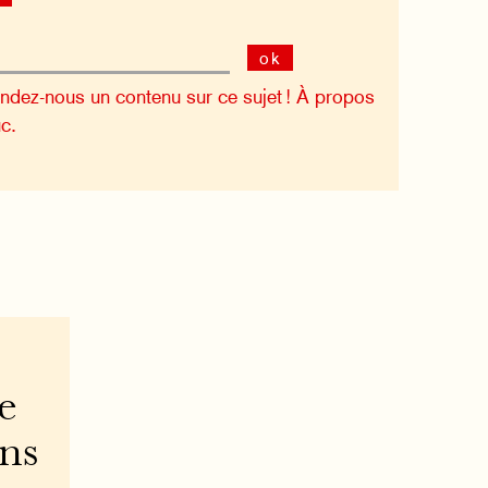
ok
dez-nous un contenu sur ce sujet !
À propos
c.
e
ons