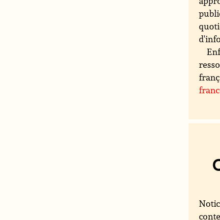
appro
publi
quoti
d'inf
Enf
resso
franç
fran
Notic
conte