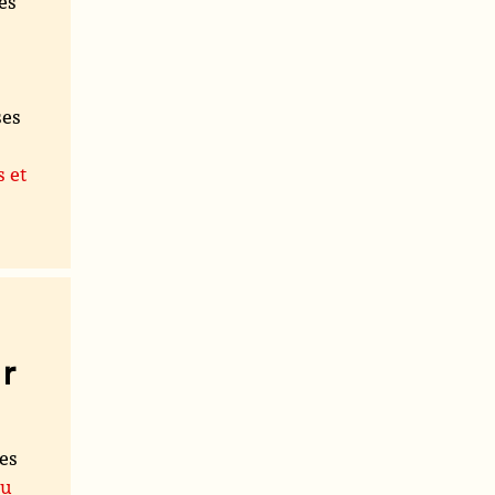
es
ses
s et
r
les
du