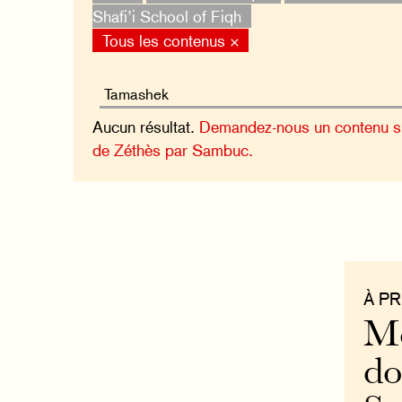
Shafi’i School of Fiqh
Tous les contenus ×
Aucun résultat.
Demandez-nous un contenu sur
de Zéthès par Sambuc.
À P
Mo
do