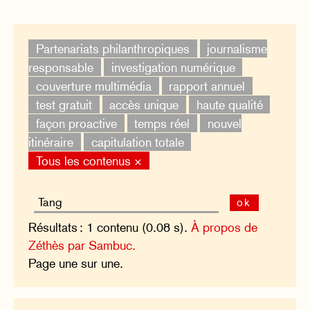
Partenariats philanthropiques
journalisme
responsable
investigation numérique
couverture multimédia
rapport annuel
test gratuit
accès unique
haute qualité
façon proactive
temps réel
nouvel
itinéraire
capitulation totale
Tous les contenus ×
ok
Résultats : 1 contenu (0.08 s).
À propos de
Zéthès par Sambuc.
Page une sur une.