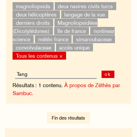
magnoliopsida
deux navires civils turcs
deux hélicoptères
langage de la vue
derniers droits
Magnoliopsidées
(Dicotylédones)
île de france
nonlinear
science
météo france
simaroubaceae
convolvulaceae
accès unique
Tous les contenus ×
ok
Résultats : 1 contenu.
À propos de Zéthès par
Sambuc.
Fin des résultats