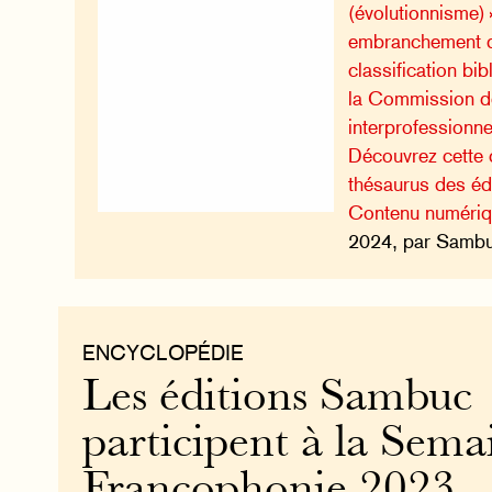
(évolutionnisme) 
embranchement de
classification bi
la Commission de
interprofessionne
Découvrez cette c
thésaurus des é
Contenu numéri
2024, par Sambuc
ENCYCLOPÉDIE
Les éditions Sambuc
participent à la Sema
Francophonie 2023