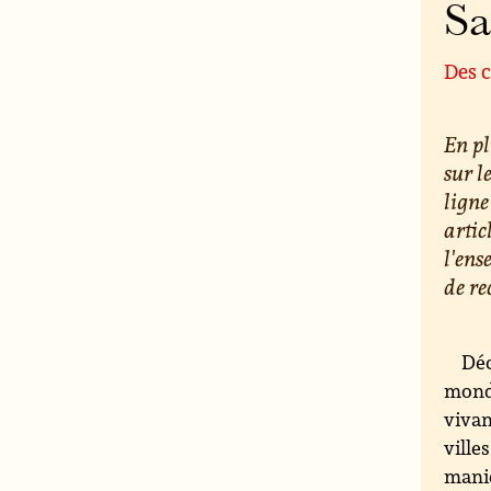
S
Des c
En pl
sur l
ligne
artic
l'ens
de re
Déc
monde
vivan
ville
maniè