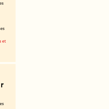
es
ses
s et
r
les