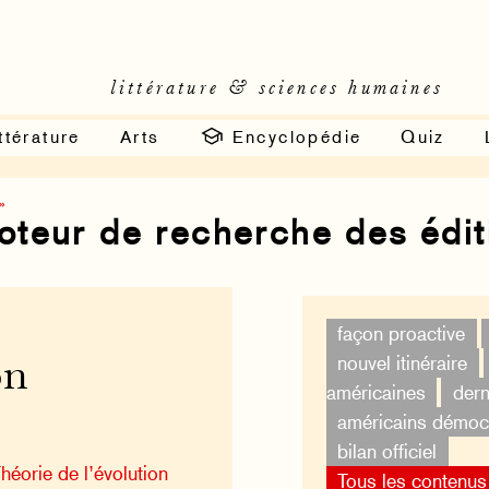
littérature & sciences humaines
ttérature
Arts
Encyclopédie
Quiz
»
moteur de recherche des édi
façon proactive
nouvel itinéraire
on
américaines
dern
américains démoc
bilan officiel
héorie de l’évolution
Tous les contenus