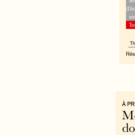
Sh
(Di
si
To
Rés
À P
Mo
do