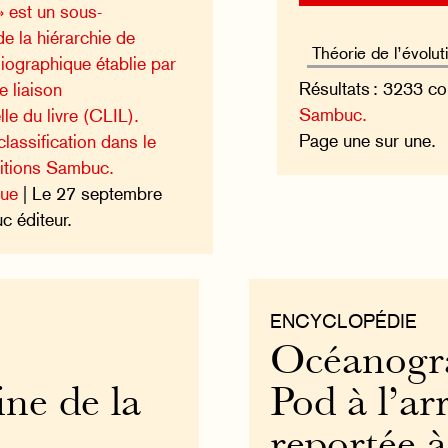
» est un sous-
 la hiérarchie de
bliographique établie par
Résultats : 3233 co
 liaison
Sambuc.
lle du livre (CLIL).
Page une sur une.
lassification dans le
ditions Sambuc.
que
| Le 27 septembre
 éditeur.
ENCYCLOPÉDIE
Océanograp
ine de la
Pod à l’arr
reportée 