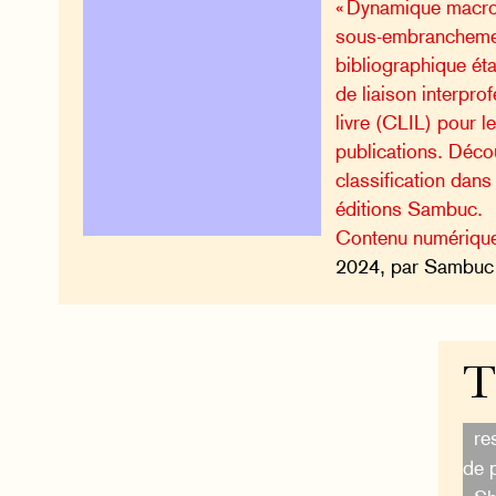
« Dynamique macro
sous-embrancheme
bibliographique ét
de liaison interpro
livre (CLIL) pour le
publications. Déco
classification dans
éditions Sambuc.
Contenu numériqu
2024, par Sambuc 
T
re
de 