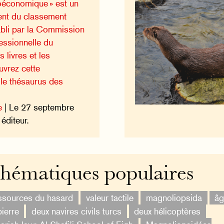
économique » est un
nt du classement
abli par la Commission
fessionnelle du
s livres et les
uvrez cette
 le thésaurus des
e
| Le 27 septembre
éditeur.
hématiques populaires
ssources du hasard
valeur tactile
magnoliopsida
â
pierre
deux navires civils turcs
deux hélicoptères