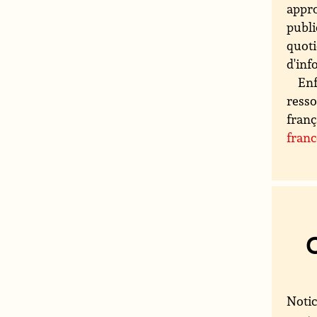
appro
publi
quoti
d'inf
Enf
resso
franç
fran
Notic