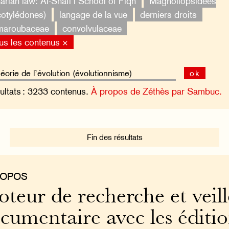
ariah law: Al-Shafi’i School of Fiqh
Magnoliopsidées
cotylédones)
langage de la vue
derniers droits
maroubaceae
convolvulaceae
us les contenus ×
ok
ultats : 3233 contenus.
À propos de Zéthès par Sambuc.
Fin des résultats
ROPOS
teur de recherche et veill
cumentaire avec les éditi