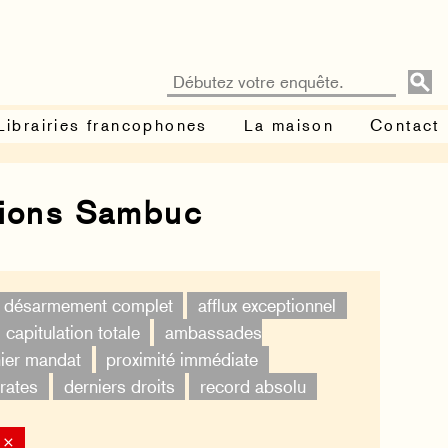
Librairies francophones
La maison
Contact
tions Sambuc
désarmement complet
afflux exceptionnel
capitulation totale
ambassades
ier mandat
proximité immédiate
rates
derniers droits
record absolu
 ×