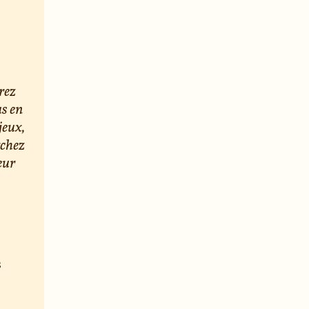
rez
us en
jeux,
rchez
eur
s
e