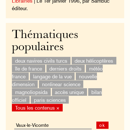
Librairies
| Le 1er janvier 1996, par Sambuc
éditeur.
Thématiques
populaires
deux navires civils turcs
deux hélicoptères
île de france
derniers droits
météo
france
langage de la vue
nouvelle
dimension
nonlinear science
magnoliopsida
accès unique
bilan
officiel
paris sciences
Tous les contenus ×
ok