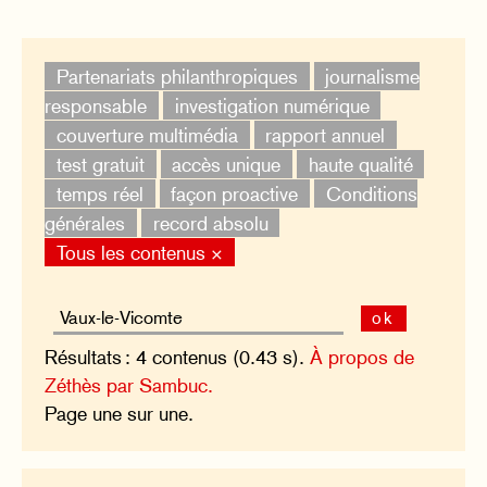
Partenariats philanthropiques
journalisme
responsable
investigation numérique
couverture multimédia
rapport annuel
test gratuit
accès unique
haute qualité
temps réel
façon proactive
Conditions
générales
record absolu
Tous les contenus ×
ok
Résultats : 4 contenus (0.43 s).
À propos de
Zéthès par Sambuc.
Page une sur une.