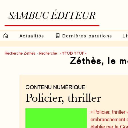
SAMBUC ÉDITEUR
Actualités
Dernières parutions
Li
Recherche Zéthès
›
Recherche : « YFCB YFCF »
Zéthès, le 
CONTENU NUMÉRIQUE
Policier, thriller
« Policier, thrille
embranchement d
établie par la C