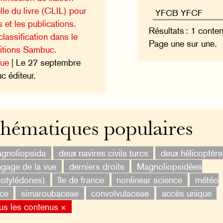
lle du livre (CLIL) pour
et les publications.
Résultats : 1 conte
lassification dans le
Page une sur une.
ditions Sambuc.
que
| Le 27 septembre
 éditeur.
hématiques populaires
gnoliopsida
deux navires civils turcs
deux hélicoptèr
ngage de la vue
derniers droits
Magnoliopsidées
cotylédones)
île de france
nonlinear science
météo
nce
simaroubaceae
convolvulaceae
accès unique
us les contenus ×