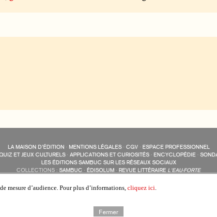
LA MAISON D’ÉDITION
·
MENTIONS LÉGALES
·
CGV
·
ESPACE PROFESSIONNEL
QUIZ ET JEUX CULTURELS
·
APPLICATIONS ET CURIOSITÉS
·
ENCYCLOPÉDIE
·
SOND
LES ÉDITIONS SAMBUC SUR LES RÉSEAUX SOCIAUX
COLLECTIONS :
SAMBUC
·
ÉDISOLUM
·
REVUE LITTÉRAIRE
L’EAU-FORTE
AUTRES SITES :
COLL. « LES ÉDISOLUM »
s de mesure d’audience. Pour plus d’informations,
cliquez ici
.
Fermer