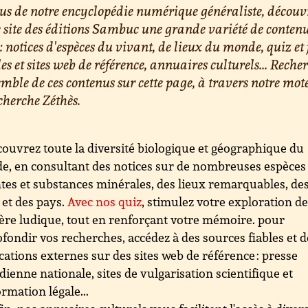
us de notre encyclopédie numérique généraliste, découv
e site des éditions Sambuc une grande variété de conten
 : notices d'espèces du vivant, de lieux du monde, quiz et 
les et sites web de référence, annuaires culturels... Reche
emble de ces contenus sur cette page, à travers notre mot
cherche Zéthès.
ouvrez toute la diversité biologique et géographique du
, en consultant des notices sur de nombreuses espèces
tes et substances minérales, des lieux remarquables, de
s et des pays.
Avec nos quiz
, stimulez votre exploration d
re ludique, tout en renforçant votre mémoire. pour
fondir vos recherches, accédez à des sources fiables et d
cations externes sur des sites web de référence : presse
dienne nationale, sites de vulgarisation scientifique et
ormation légale...