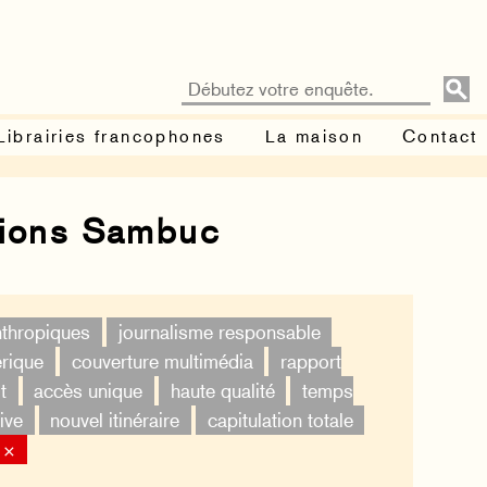
Librairies francophones
La maison
Contact
tions Sambuc
nthropiques
journalisme responsable
érique
couverture multimédia
rapport
t
accès unique
haute qualité
temps
ive
nouvel itinéraire
capitulation totale
 ×