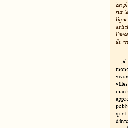
En pl
sur l
ligne
artic
l'ens
de re
Déc
monde
vivan
ville
maniè
appro
publi
quoti
d'inf