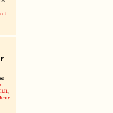
ses
s et
r
les
du
 CLIL
,
iteur
,