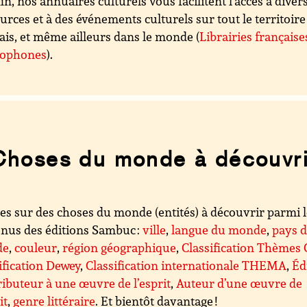
in, nos annuaires culturels vous facilitent l'accès à diver
urces et à des événements culturels sur tout le territoire
ais, et même ailleurs dans le monde (
Librairies française
cophones
).
Choses du monde à découvri
es sur des choses du monde (entités) à découvrir parmi 
nus des éditions Sambuc :
ville
,
langue du monde
,
pays 
de
,
couleur
,
région géographique
,
Classification Thèmes
ification Dewey
,
Classification internationale THEMA
,
Éd
ibuteur à une œuvre de l’esprit
,
Auteur d’une œuvre de
it
,
genre littéraire
. Et bientôt davantage !