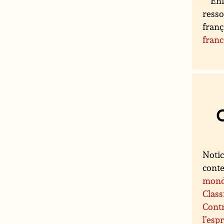
Enf
resso
franç
fran
Notic
conte
mon
Class
Contr
l’espr