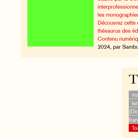
interprofessionne
les monographies 
Découvrez cette c
thésaurus des é
Contenu numéri
2024, par Sambuc
T
ma
la
(Di
fra
To