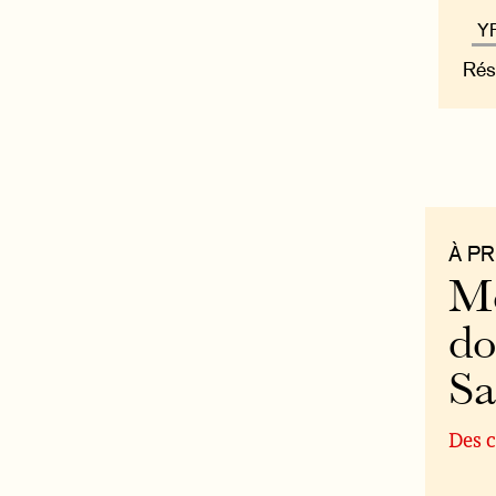
Rés
À P
Mo
do
S
Des c