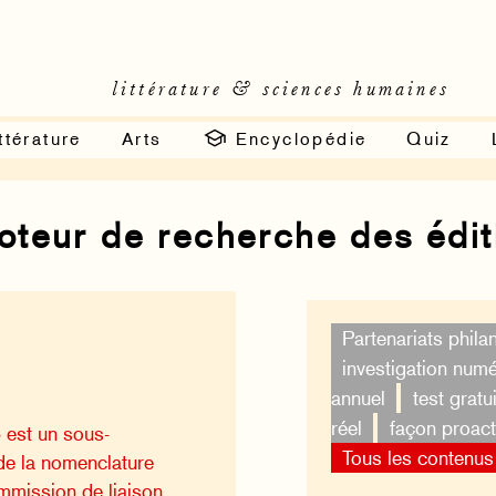
littérature & sciences humaines
ttérature
Arts
Encyclopédie
Quiz
moteur de recherche des édi
Partenariats phila
investigation num
annuel
test gratui
réel
façon proact
r » est un sous-
Tous les contenus
e la nomenclature
ommission de liaison