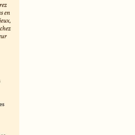
rez
us en
jeux,
rchez
eur
s
e
es