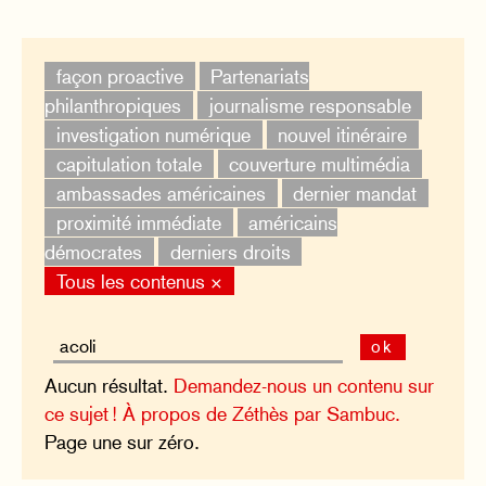
façon proactive
Partenariats
philanthropiques
journalisme responsable
investigation numérique
nouvel itinéraire
capitulation totale
couverture multimédia
ambassades américaines
dernier mandat
proximité immédiate
américains
démocrates
derniers droits
Tous les contenus ×
ok
Aucun résultat.
Demandez-nous un contenu sur
ce sujet !
À propos de Zéthès par Sambuc.
Page une sur zéro.