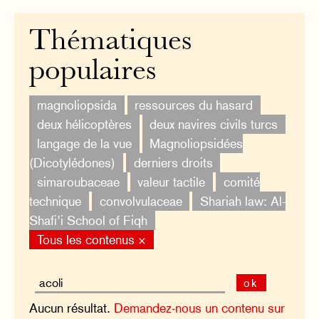
Thématiques
populaires
magnoliopsida
ressources du hasard
deux hélicoptères
deux navires civils turcs
langage de la vue
Magnoliopsidées
(Dicotylédones)
derniers droits
simaroubaceae
valeur tactile
comité
technique
convolvulaceae
Shariah law: Al-
Shafi’i School of Fiqh
Tous les contenus ×
ok
Aucun résultat.
Demandez-nous un contenu sur