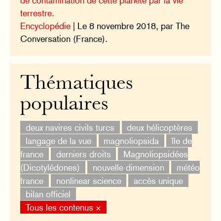
de contamination de cette planète par la vie
terrestre.
Encyclopédie
| Le 8 novembre 2018, par The
Conversation (France).
Thématiques
populaires
deux navires civils turcs
deux hélicoptères
langage de la vue
magnoliopsida
île de
france
derniers droits
Magnoliopsidées
(Dicotylédones)
nouvelle dimension
météo
france
nonlinear science
accès unique
bilan officiel
Tous les contenus ×