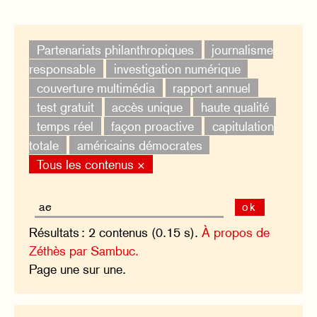
Partenariats philanthropiques
journalisme
responsable
investigation numérique
couverture multimédia
rapport annuel
test gratuit
accès unique
haute qualité
temps réel
façon proactive
capitulation
totale
américains démocrates
Tous les contenus ×
ok
Résultats : 2 contenus (0.15 s).
À propos de
Zéthès par Sambuc.
Page une sur une.