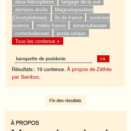
deux hélicoptères
langage de la vue
derniers droits
Magnoliopsidées
(Dicotylédones)
île de france
nonlinear
science
météo france
simaroubaceae
convolvulaceae
accès unique
Tous les contenus ×
ok
Résultats : 19 contenus.
À propos de Zéthès
par Sambuc.
Fin des résultats
À PROPOS