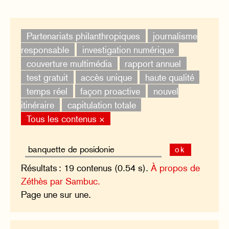
Partenariats philanthropiques
journalisme
responsable
investigation numérique
couverture multimédia
rapport annuel
test gratuit
accès unique
haute qualité
temps réel
façon proactive
nouvel
itinéraire
capitulation totale
Tous les contenus ×
ok
Résultats : 19 contenus (0.54 s).
À propos de
Zéthès par Sambuc.
Page une sur une.