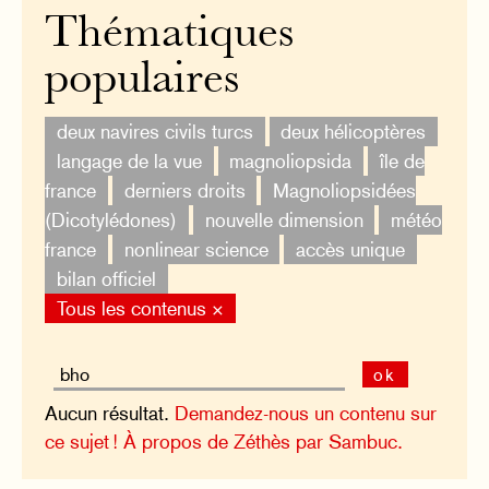
Thématiques
populaires
deux navires civils turcs
deux hélicoptères
langage de la vue
magnoliopsida
île de
france
derniers droits
Magnoliopsidées
(Dicotylédones)
nouvelle dimension
météo
france
nonlinear science
accès unique
bilan officiel
Tous les contenus ×
ok
Aucun résultat.
Demandez-nous un contenu sur
ce sujet !
À propos de Zéthès par Sambuc.