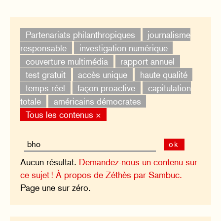
Partenariats philanthropiques
journalisme
responsable
investigation numérique
couverture multimédia
rapport annuel
test gratuit
accès unique
haute qualité
temps réel
façon proactive
capitulation
totale
américains démocrates
Tous les contenus ×
ok
Aucun résultat.
Demandez-nous un contenu sur
ce sujet !
À propos de Zéthès par Sambuc.
Page une sur zéro.