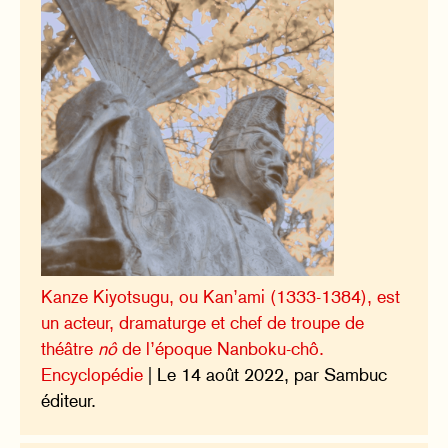
Kanze Kiyotsugu, ou Kan’ami (1333-1384), est
un acteur, dramaturge et chef de troupe de
théâtre
nô
de l’époque Nanboku-chô.
Encyclopédie
| Le 14 août 2022, par Sambuc
éditeur.