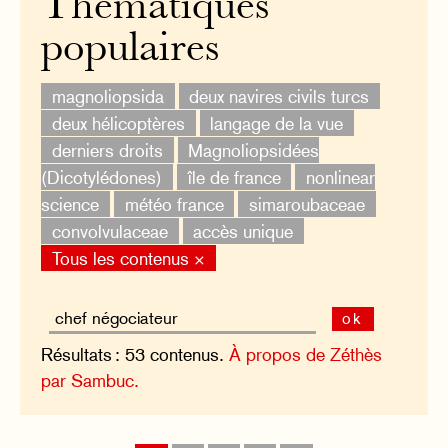
Thématiques
populaires
magnoliopsida
deux navires civils turcs
deux hélicoptères
langage de la vue
derniers droits
Magnoliopsidées
(Dicotylédones)
île de france
nonlinear
science
météo france
simaroubaceae
convolvulaceae
accès unique
Tous les contenus ×
ok
Résultats : 53 contenus.
À propos de Zéthès
par Sambuc.