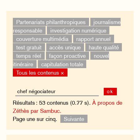
Partenariats philanthropiques
journalisme
responsable
investigation numérique
couverture multimédia
rapport annuel
test gratuit
accès unique
haute qualité
temps réel
façon proactive
nouvel
itinéraire
capitulation totale
Tous les contenus ×
ok
Résultats : 53 contenus (0.77 s).
À propos de
Zéthès par Sambuc.
Page une sur cinq.
Suivante