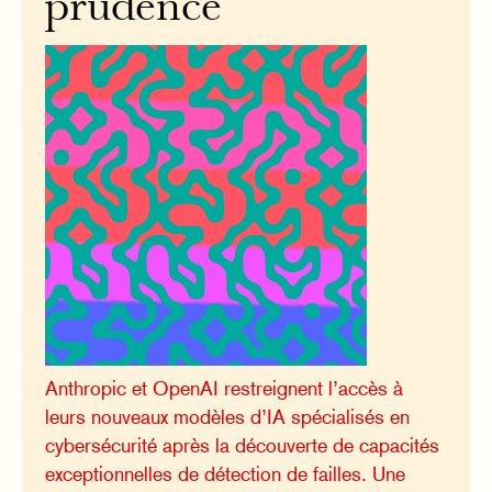
prudence
Anthropic et OpenAI restreignent l’accès à
leurs nouveaux modèles d’IA spécialisés en
cybersécurité après la découverte de capacités
exceptionnelles de détection de failles. Une