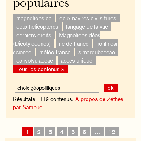
populaires
magnoliopsida
deux navires civils turcs
deux hélicoptères
langage de la vue
derniers droits
Magnoliopsidées
(Dicotylédones)
île de france
nonlinear
science
météo france
simaroubaceae
convolvulaceae
accès unique
Tous les contenus ×
ok
Résultats : 119 contenus.
À propos de Zéthès
par Sambuc.
1
2
3
4
5
6
…
12