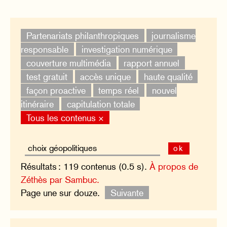
Partenariats philanthropiques
journalisme
responsable
investigation numérique
couverture multimédia
rapport annuel
test gratuit
accès unique
haute qualité
façon proactive
temps réel
nouvel
itinéraire
capitulation totale
Tous les contenus ×
ok
Résultats : 119 contenus (0.5 s).
À propos de
Zéthès par Sambuc.
Page une sur douze.
Suivante