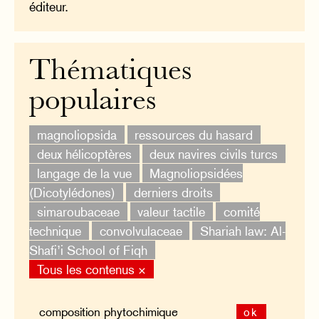
éditeur.
Thématiques
populaires
magnoliopsida
ressources du hasard
deux hélicoptères
deux navires civils turcs
langage de la vue
Magnoliopsidées
(Dicotylédones)
derniers droits
simaroubaceae
valeur tactile
comité
technique
convolvulaceae
Shariah law: Al-
Shafi’i School of Fiqh
Tous les contenus ×
ok