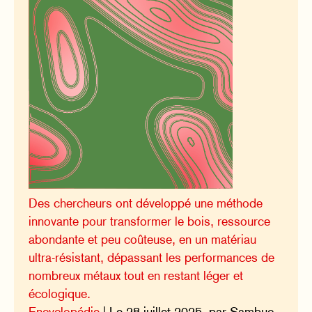
Des chercheurs ont développé une méthode
innovante pour transformer le bois, ressource
abondante et peu coûteuse, en un matériau
ultra-résistant, dépassant les performances de
nombreux métaux tout en restant léger et
écologique.
Encyclopédie
| Le 28 juillet 2025, par Sambuc