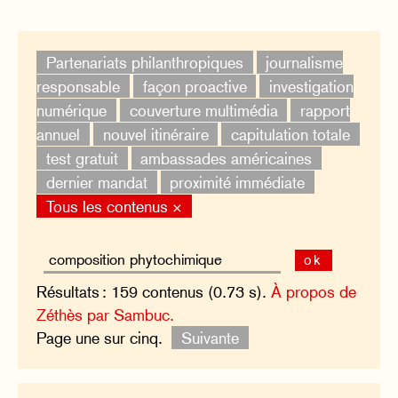
Partenariats philanthropiques
journalisme
responsable
façon proactive
investigation
numérique
couverture multimédia
rapport
annuel
nouvel itinéraire
capitulation totale
test gratuit
ambassades américaines
dernier mandat
proximité immédiate
Tous les contenus ×
ok
Résultats : 159 contenus (0.73 s).
À propos de
Zéthès par Sambuc.
Page une sur cinq.
Suivante