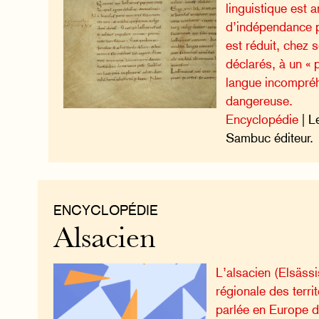
linguistique est 
d’indépendance po
est réduit, chez 
déclarés, à un « p
langue incompré
dangereuse.
Encyclopédie
| L
Sambuc éditeur.
ENCYCLOPÉDIE
Alsacien
L’alsacien (Elsäss
régionale des territ
parlée en Europe d