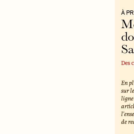
À P
Mo
do
S
Des c
En pl
sur l
ligne
artic
l'ens
de re