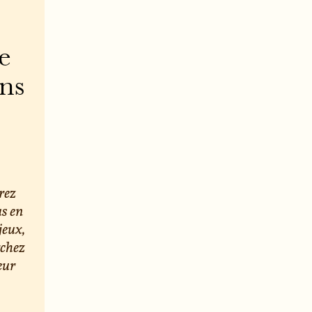
e
ons
rez
us en
jeux,
rchez
eur