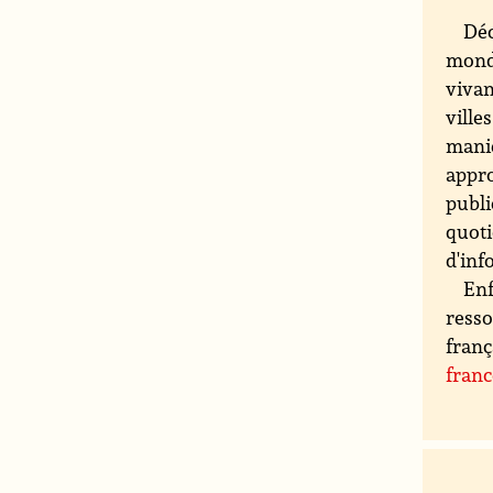
Déc
monde
vivan
ville
maniè
appro
publi
quoti
d'inf
Enf
resso
franç
fran