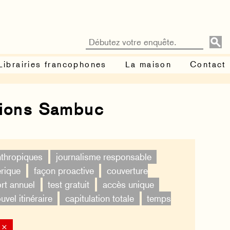
Librairies francophones
La maison
Contact
tions Sambuc
nthropiques
journalisme responsable
érique
façon proactive
couverture
rt annuel
test gratuit
accès unique
uvel itinéraire
capitulation totale
temps
 ×