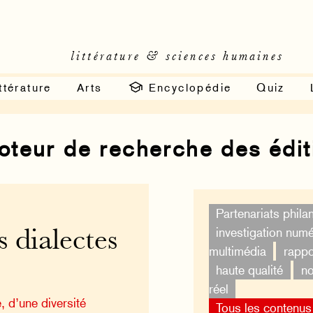
littérature & sciences humaines
ttérature
Arts
Encyclopédie
Quiz
moteur de recherche des édi
Partenariats phila
investigation num
s dialectes
multimédia
rappo
haute qualité
no
réel
, d’une diversité
Tous les contenus