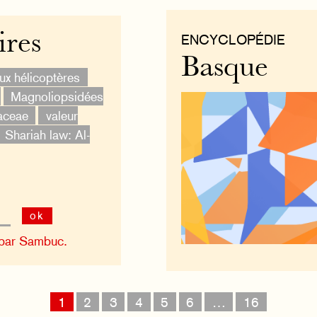
ires
ENCYCLOPÉDIE
Basque
ux hélicoptères
Magnoliopsidées
aceae
valeur
Shariah law: Al-
ok
 par Sambuc.
1
2
3
4
5
6
…
16