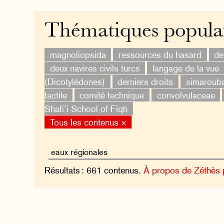
Thématiques popula
magnoliopsida
ressources du hasard
de
deux navires civils turcs
langage de la vue
(Dicotylédones)
derniers droits
simaroub
tactile
comité technique
convolvulaceae
Shafi’i School of Fiqh
Tous les contenus ×
Résultats : 661 contenus.
À propos de Zéthès