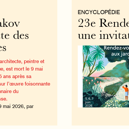
ENCYCLOPÉDIE
akov
23e Rendez
te des
une invita
es
architecte, peintre et
ue, est mort le 9 mai
 ans après sa
 sur l’œuvre foisonnante
nnaire du
sse.
9 mai 2026, par