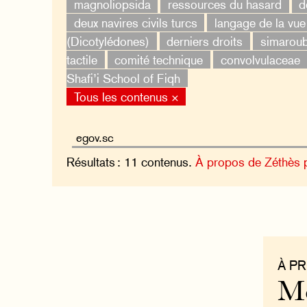
magnoliopsida
ressources du hasard
d
deux navires civils turcs
langage de la vue
(Dicotylédones)
derniers droits
simarou
tactile
comité technique
convolvulaceae
Shafi’i School of Fiqh
Tous les contenus ×
Résultats : 11 contenus.
À propos de Zéthès 
À P
Mo