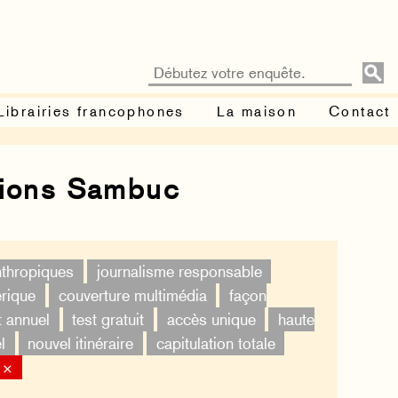
Librairies francophones
La maison
Contact
tions Sambuc
nthropiques
journalisme responsable
érique
couverture multimédia
façon
t annuel
test gratuit
accès unique
haute
l
nouvel itinéraire
capitulation totale
 ×