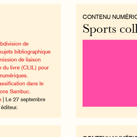
CONTENU NUMÉRI
Sports coll
ubdivision de
sujets bibliographique
mission de liaison
e du livre (CLIL) pour
t numériques.
ssification dans le
tions Sambuc.
e
| Le 27 septembre
éditeur.