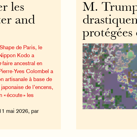
r les
M. Trump
ter and
drastique
protégées 
Shape de Paris, le
 Nippon Kodo a
-faire ancestral en
Pierre-Yves Colombel a
ion artisanale à base de
 japonaise de l’encens,
n « écoute » les
11 mai 2026, par