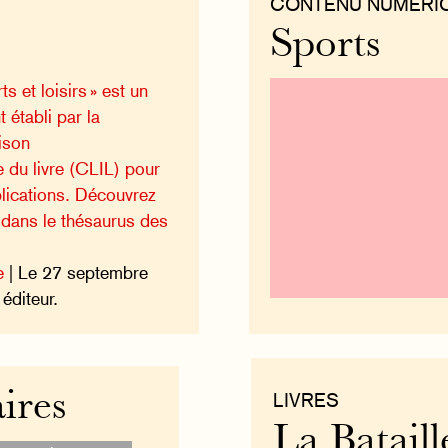
CONTENU NUMÉRI
Sports
s et loisirs » est un
 établi par la
ison
e du livre (CLIL) pour
ublications. Découvrez
n dans le thésaurus des
e
| Le 27 septembre
éditeur.
ires
LIVRES
La Bataill