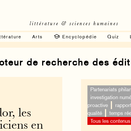
littérature & sciences humaines
ttérature
Arts
Encyclopédie
Quiz
moteur de recherche des édi
Partenariats phila
investigation num
proactive
rappor
or, les
qualité
temps rée
Tous les contenus
iciens en