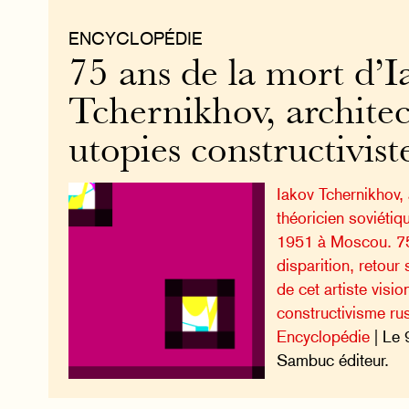
ENCYCLOPÉDIE
75 ans de la mort d’I
Tchernikhov, architec
utopies constructivist
Iakov Tchernikhov, 
théoricien soviétiq
1951 à Moscou. 75
disparition, retour
de cet artiste visio
constructivisme ru
Encyclopédie
| Le 
Sambuc éditeur.