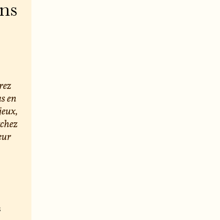
ons
rez
us en
jeux,
rchez
eur
s