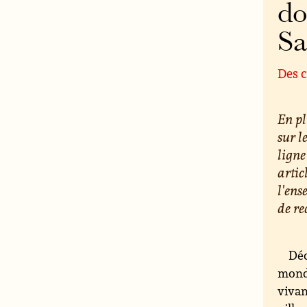
do
S
Des c
En pl
sur l
ligne
artic
l'ens
de re
Déc
monde
vivan