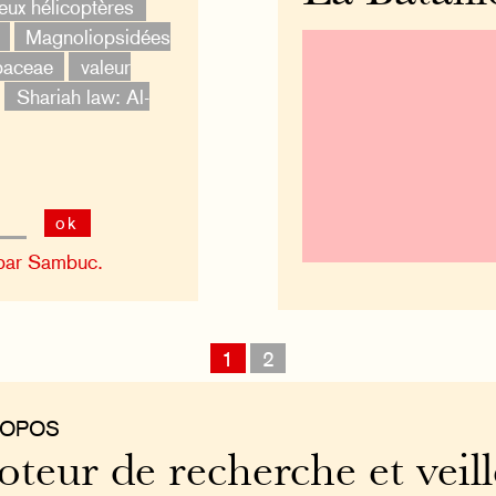
eux hélicoptères
Magnoliopsidées
baceae
valeur
Shariah law: Al-
ok
par Sambuc.
1
2
ROPOS
teur de recherche et veill