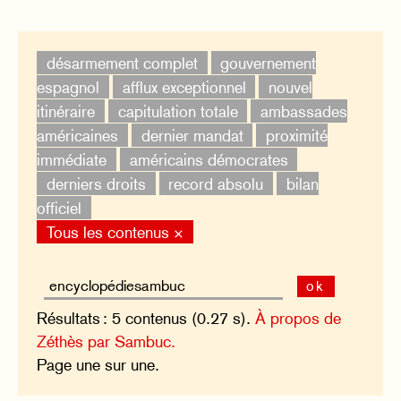
désarmement complet
gouvernement
espagnol
afflux exceptionnel
nouvel
itinéraire
capitulation totale
ambassades
américaines
dernier mandat
proximité
immédiate
américains démocrates
derniers droits
record absolu
bilan
officiel
Tous les contenus ×
ok
Résultats : 5 contenus (0.27 s).
À propos de
Zéthès par Sambuc.
Page une sur une.