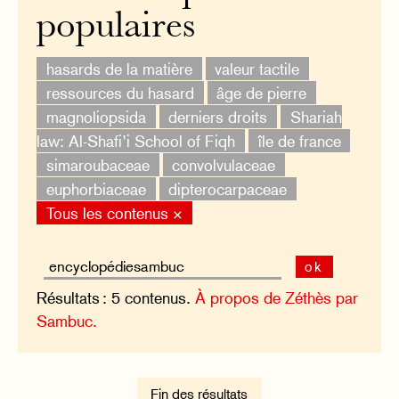
populaires
hasards de la matière
valeur tactile
ressources du hasard
âge de pierre
magnoliopsida
derniers droits
Shariah
law: Al-Shafi’i School of Fiqh
île de france
simaroubaceae
convolvulaceae
euphorbiaceae
dipterocarpaceae
Tous les contenus ×
ok
Résultats : 5 contenus.
À propos de Zéthès par
Sambuc.
Fin des résultats