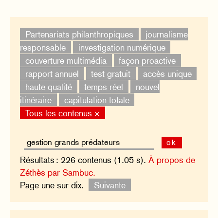
Partenariats philanthropiques
journalisme
responsable
investigation numérique
couverture multimédia
façon proactive
rapport annuel
test gratuit
accès unique
haute qualité
temps réel
nouvel
itinéraire
capitulation totale
Tous les contenus ×
ok
Résultats : 226 contenus (1.05 s).
À propos de
Zéthès par Sambuc.
Page une sur dix.
Suivante