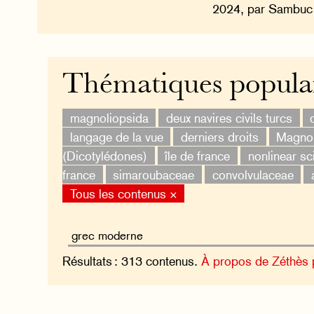
2024, par Sambuc 
Thématiques popula
magnoliopsida
deux navires civils turcs
langage de la vue
derniers droits
Magnol
(Dicotylédones)
île de france
nonlinear sc
france
simaroubaceae
convolvulaceae
Tous les contenus ×
Résultats : 313 contenus.
À propos de Zéthès