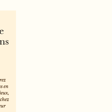
e
ons
rez
us en
jeux,
rchez
eur