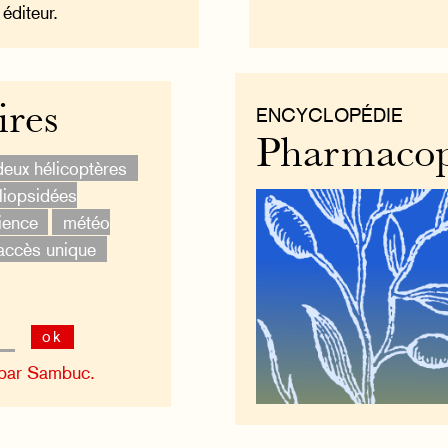
éditeur.
ires
ENCYCLOPÉDIE
Pharmaco
deux hélicoptères
iopsidées
ience
météo
accès unique
ok
 par Sambuc.