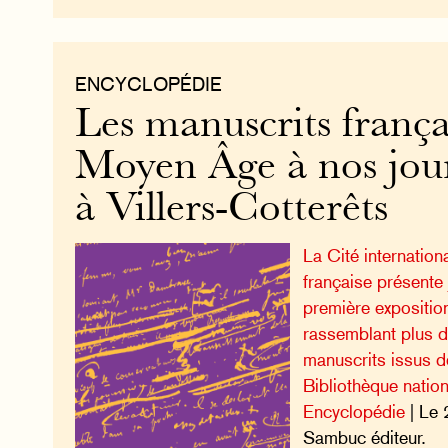
ENCYCLOPÉDIE
Les manuscrits frança
Moyen Âge à nos jour
à Villers-Cotterêts
La Cité internation
française présente
première expositio
rassemblant plus d
manuscrits issus d
Bibliothèque natio
Encyclopédie
| Le 
Sambuc éditeur.