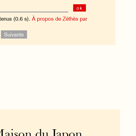
ok
tenus (0.6 s).
À propos de Zéthès par
.
Suivante
 Maison du Japon