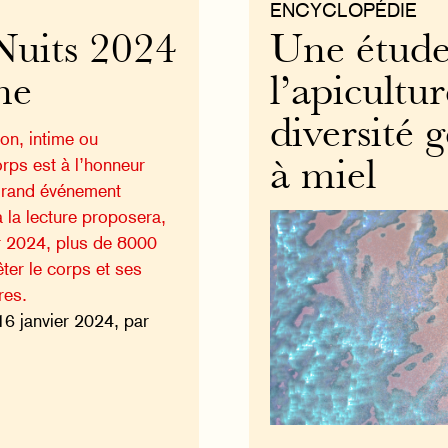
ENCYCLOPÉDIE
 Nuits 2024
Une étude
ne
l’apicultu
diversité 
on, intime ou
orps est à l’honneur
à miel
 grand événement
 la lecture proposera,
r 2024, plus de 8000
ter le corps et ses
ires.
16 janvier 2024, par