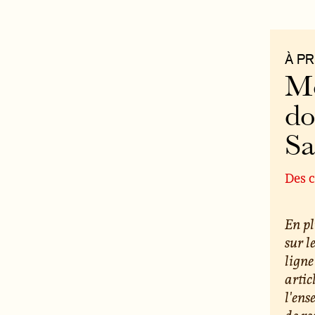
À P
Mo
do
S
Des c
En pl
sur l
ligne
artic
l'ens