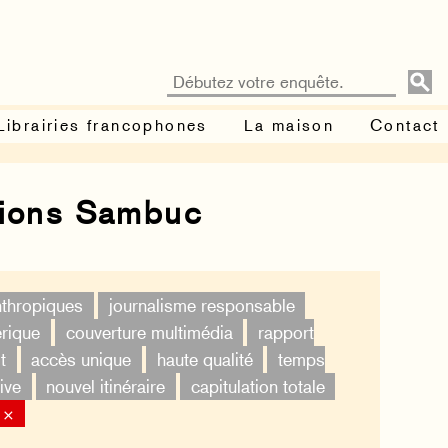
Librairies francophones
La maison
Contact
tions Sambuc
nthropiques
journalisme responsable
érique
couverture multimédia
rapport
t
accès unique
haute qualité
temps
ive
nouvel itinéraire
capitulation totale
 ×