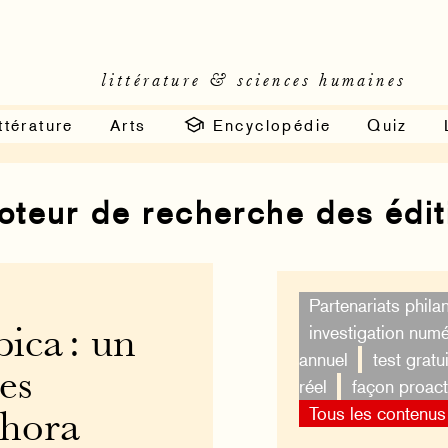
littérature & sciences humaines
ttérature
Arts
Encyclopédie
Quiz
moteur de recherche des édi
Partenariats phila
investigation num
ica : un
annuel
test gratui
es
réel
façon proact
Tous les contenus
phora