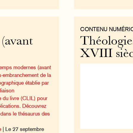
CONTENU NUMÉRI
(avant
Théologie
XVIII sièc
 Temps modernes (avant
us-embranchement de la
ographique établie par
iaison
e du livre (CLIL) pour
ublications. Découvrez
n dans le thésaurus des
e
| Le 27 septembre