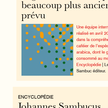
beaucoup plus ancie
prévu
Une équipe inter
réalisé en avril
dans la compréhe
caféier de l’espè
arabica, dont le g
consommé au m
Encyclopédie
| L
Sambuc éditeur.
ENCYCLOPÉDIE
Johannes Sambucus