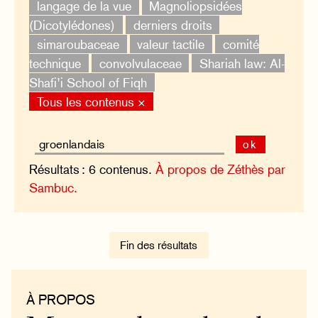
langage de la vue
Magnoliopsidées
(Dicotylédones)
derniers droits
simaroubaceae
valeur tactile
comité
technique
convolvulaceae
Shariah law: Al-
Shafi’i School of Fiqh
Tous les contenus ×
ok
Résultats : 6 contenus.
À propos de Zéthès par
Sambuc.
Fin des résultats
À PROPOS