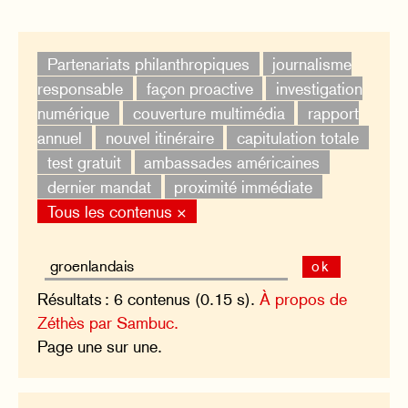
Partenariats philanthropiques
journalisme
responsable
façon proactive
investigation
numérique
couverture multimédia
rapport
annuel
nouvel itinéraire
capitulation totale
test gratuit
ambassades américaines
dernier mandat
proximité immédiate
Tous les contenus ×
ok
Résultats : 6 contenus (0.15 s).
À propos de
Zéthès par Sambuc.
Page une sur une.