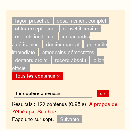
façon proactive
désarmement complet
afflux exceptionnel
nouvel itinéraire
capitulation totale
ambassades
américaines
dernier mandat
proximité
immédiate
américains démocrates
derniers droits
record absolu
bilan
officiel
Tous les contenus ×
ok
Résultats : 122 contenus (0.95 s).
À propos de
Zéthès par Sambuc.
Page une sur sept.
Suivante