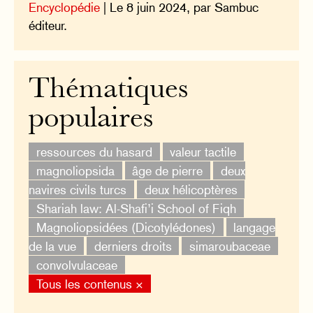
Encyclopédie
| Le 8 juin 2024, par Sambuc
éditeur.
Thématiques
populaires
ressources du hasard
valeur tactile
magnoliopsida
âge de pierre
deux
navires civils turcs
deux hélicoptères
Shariah law: Al-Shafi’i School of Fiqh
Magnoliopsidées (Dicotylédones)
langage
de la vue
derniers droits
simaroubaceae
convolvulaceae
Tous les contenus ×