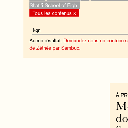
Shafi’i School of Fiqh
Tous les contenus ×
Aucun résultat.
Demandez-nous un contenu sur
de Zéthès par Sambuc.
À P
Mo
do