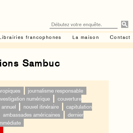
Librairies francophones
La maison
Contact
tions Sambuc
thropiques
journalisme responsable
nvestigation numérique
couverture
 annuel
nouvel itinéraire
capitulation
ambassades américaines
dernier
immédiate
×