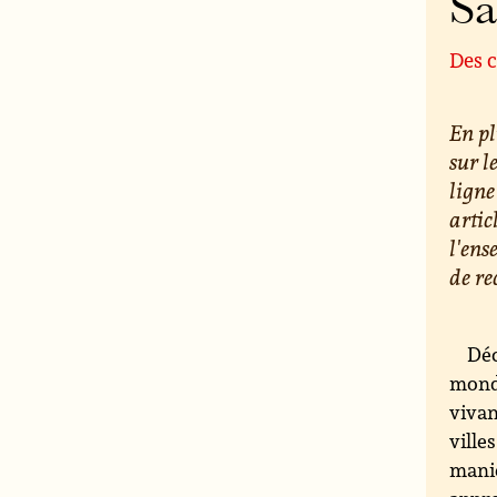
S
Des c
En pl
sur l
ligne
artic
l'ens
de re
Déc
monde
vivan
ville
maniè