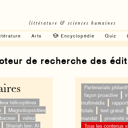
littérature & sciences humaines
ttérature
Arts
Encyclopédie
Quiz
moteur de recherche des édi
ires
Partenariats philan
façon proactive
i
deux hélicoptères
multimédia
rapport
e
Magnoliopsidées
totale
test gratuit
ubaceae
valeur
mandat
proximité 
Shariah law: Al-
Tous les contenus 