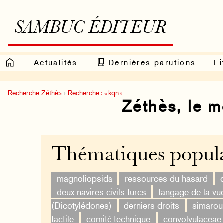
SAMBUC ÉDITEUR
Actualités
Dernières parutions
Li
Recherche Zéthès
›
Recherche : « kqn »
Zéthès, le 
Thématiques popula
magnoliopsida
ressources du hasard
deux navires civils turcs
langage de la vu
(Dicotylédones)
derniers droits
simaro
tactile
comité technique
convolvulaceae