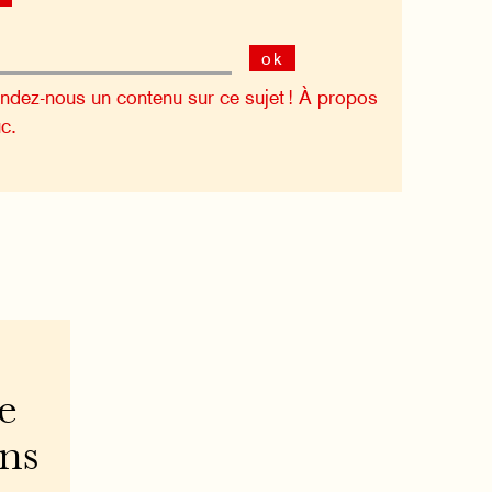
ok
dez-nous un contenu sur ce sujet !
À propos
c.
e
ons