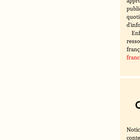
appro
publi
quoti
d'inf
Enf
resso
franç
fran
Notic
conte