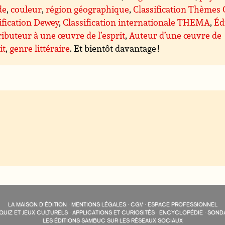
de
,
couleur
,
région géographique
,
Classification Thèmes
ification Dewey
,
Classification internationale THEMA
,
Éd
ibuteur à une œuvre de l’esprit
,
Auteur d’une œuvre de
it
,
genre littéraire
. Et bientôt davantage !
LA MAISON D’ÉDITION
·
MENTIONS LÉGALES
·
CGV
·
ESPACE PROFESSIONNEL
QUIZ ET JEUX CULTURELS
·
APPLICATIONS ET CURIOSITÉS
·
ENCYCLOPÉDIE
·
SOND
LES ÉDITIONS SAMBUC SUR LES RÉSEAUX SOCIAUX