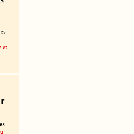
es
ses
s et
r
les
du