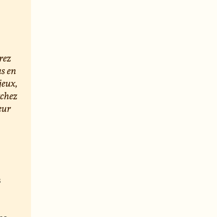
rez
us en
jeux,
rchez
eur
s
e