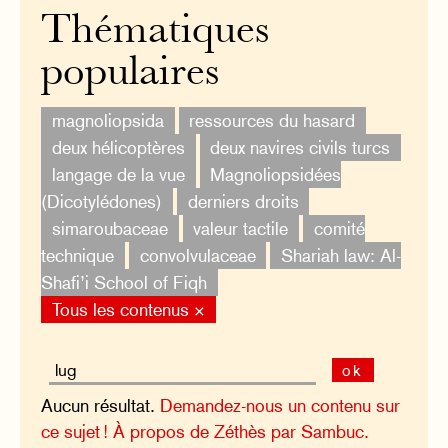
Thématiques
populaires
magnoliopsida
ressources du hasard
deux hélicoptères
deux navires civils turcs
langage de la vue
Magnoliopsidées
(Dicotylédones)
derniers droits
simaroubaceae
valeur tactile
comité
technique
convolvulaceae
Shariah law: Al-
Shafi’i School of Fiqh
Tous les contenus ×
ok
Aucun résultat.
Demandez-nous un contenu sur
ce sujet !
À propos de Zéthès par Sambuc.