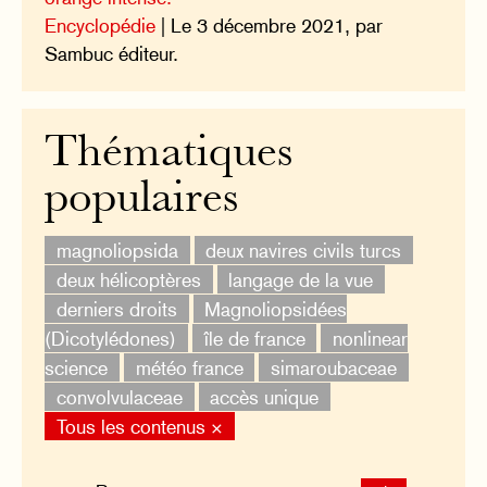
Encyclopédie
| Le 3 décembre 2021, par
Sambuc éditeur.
Thématiques
populaires
magnoliopsida
deux navires civils turcs
deux hélicoptères
langage de la vue
derniers droits
Magnoliopsidées
(Dicotylédones)
île de france
nonlinear
science
météo france
simaroubaceae
convolvulaceae
accès unique
Tous les contenus ×