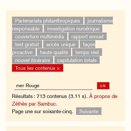
Partenariats philanthropiques
journalisme
responsable
investigation numérique
couverture multimédia
rapport annuel
test gratuit
accès unique
façon
proactive
haute qualité
temps réel
nouvel itinéraire
capitulation totale
Tous les contenus ×
ok
Résultats : 713 contenus (3.11 s).
À propos de
Zéthès par Sambuc.
Page une sur soixante-cinq.
Suivante