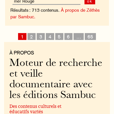
ok
Résultats : 713 contenus.
À propos de Zéthès
par Sambuc.
1
2
3
4
5
6
…
65
À PROPOS
Moteur de recherche
et veille
documentaire avec
les éditions Sambuc
Des contenus culturels et
éducatifs variés