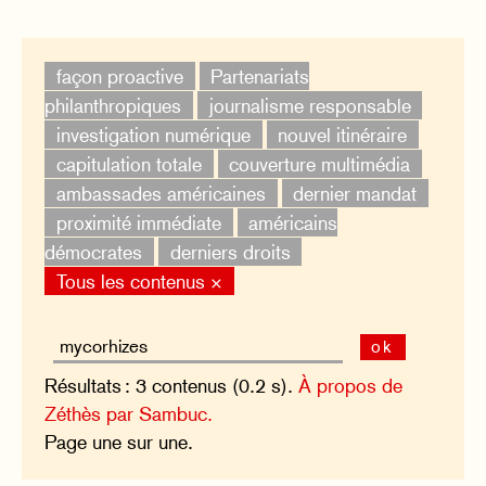
façon proactive
Partenariats
philanthropiques
journalisme responsable
investigation numérique
nouvel itinéraire
capitulation totale
couverture multimédia
ambassades américaines
dernier mandat
proximité immédiate
américains
démocrates
derniers droits
Tous les contenus ×
ok
Résultats : 3 contenus (0.2 s).
À propos de
Zéthès par Sambuc.
Page une sur une.