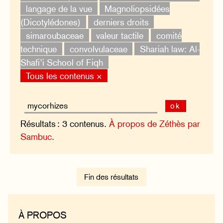
langage de la vue
Magnoliopsidées
(Dicotylédones)
derniers droits
simaroubaceae
valeur tactile
comité
technique
convolvulaceae
Shariah law: Al-
Shafi’i School of Fiqh
Tous les contenus ×
ok
Résultats : 3 contenus.
À propos de Zéthès par
Sambuc.
Fin des résultats
À PROPOS