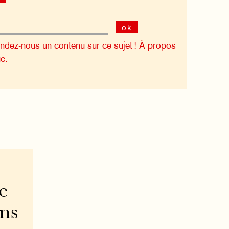
ok
dez-nous un contenu sur ce sujet !
À propos
c.
e
ons