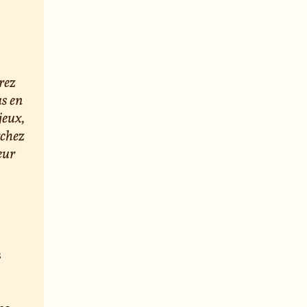
rez
us en
jeux,
rchez
eur
s
e