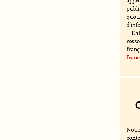
appro
publi
quoti
d'inf
Enf
resso
franç
fran
Notic
conte