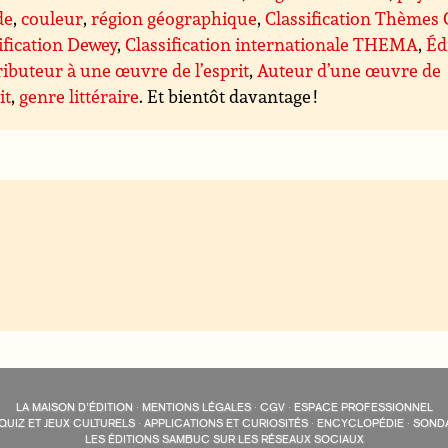
de
,
couleur
,
région géographique
,
Classification Thèmes
ification Dewey
,
Classification internationale THEMA
,
Éd
ibuteur à une œuvre de l’esprit
,
Auteur d’une œuvre de
it
,
genre littéraire
. Et bientôt davantage !
LA MAISON D’ÉDITION
·
MENTIONS LÉGALES
·
CGV
·
ESPACE PROFESSIONNEL
QUIZ ET JEUX CULTURELS
·
APPLICATIONS ET CURIOSITÉS
·
ENCYCLOPÉDIE
·
SOND
LES ÉDITIONS SAMBUC SUR LES RÉSEAUX SOCIAUX