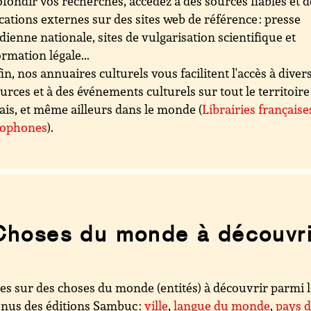
fondir vos recherches, accédez à des sources fiables et d
cations externes sur des sites web de référence : presse
dienne nationale, sites de vulgarisation scientifique et
ormation légale...
in, nos annuaires culturels vous facilitent l'accès à diver
urces et à des événements culturels sur tout le territoire
ais, et même ailleurs dans le monde (
Librairies française
cophones
).
Choses du monde à découvri
es sur des choses du monde (entités) à découvrir parmi 
nus des éditions Sambuc :
ville
,
langue du monde
,
pays 