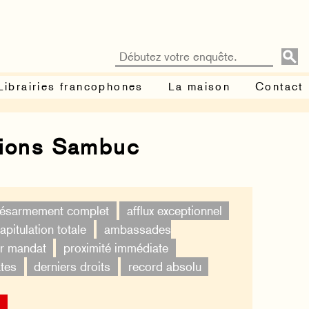
Librairies francophones
La maison
Contact
tions Sambuc
ésarmement complet
afflux exceptionnel
apitulation totale
ambassades
er mandat
proximité immédiate
tes
derniers droits
record absolu
×