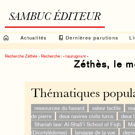
SAMBUC ÉDITEUR
Actualités
Dernières parutions
Li
Recherche Zéthès
›
Recherche : « naurugov.nr »
Zéthès, le 
Thématiques popula
ressources du hasard
valeur tactile
ma
de pierre
deux navires civils turcs
deux 
Shariah law: Al-Shafi’i School of Fiqh
Ma
(Dicotylédones)
langage de la vue
derni