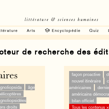
littérature & sciences humaines
ttérature
Arts
Encyclopédie
Quiz
moteur de recherche des édi
ires
façon proactive
d
nouvel itinéraire
c
gnoliopsida
âge
américaines
derni
hélicoptères
américains démocra
gnoliopsidées
bilan officiel
ers droits
Tous les contenus 