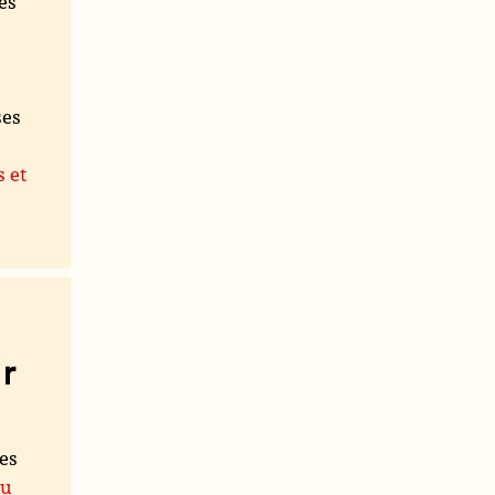
es
ses
s et
r
les
du