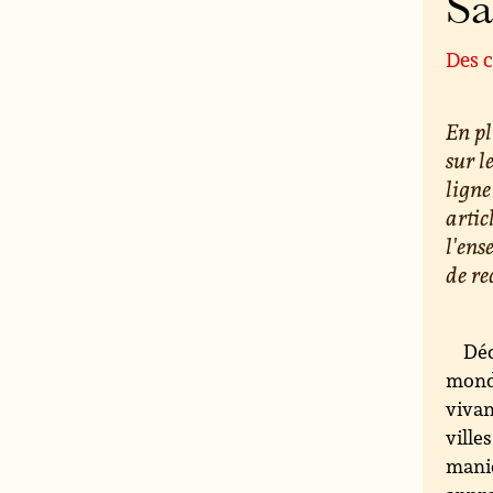
S
Des c
En pl
sur l
ligne
artic
l'ens
de re
Déc
monde
vivan
ville
maniè