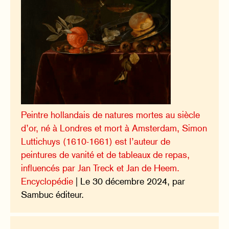
Peintre hollandais de natures mortes au siècle
d’or, né à Londres et mort à Amsterdam, Simon
Luttichuys (1610-1661) est l’auteur de
peintures de vanité et de tableaux de repas,
influencés par Jan Treck et Jan de Heem.
Encyclopédie
| Le 30 décembre 2024, par
Sambuc éditeur.