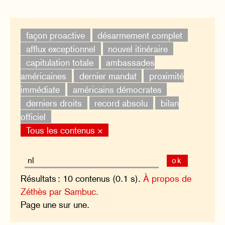
façon proactive
désarmement complet
afflux exceptionnel
nouvel itinéraire
capitulation totale
ambassades
américaines
dernier mandat
proximité
immédiate
américains démocrates
derniers droits
record absolu
bilan
officiel
Tous les contenus ×
ok
Résultats : 10 contenus (0.1 s).
À propos de
Zéthès par Sambuc.
Page une sur une.