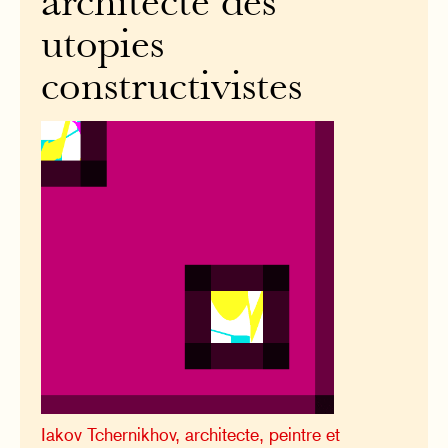
architecte des
utopies
constructivistes
Iakov Tchernikhov, architecte, peintre et