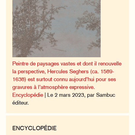
Peintre de paysages vastes et dont il renouvelle
la perspective, Hercules Seghers (ca. 1589-
1638) est surtout connu aujourd’hui pour ses
gravures à l’atmosphère expressive.
Encyclopédie
| Le 2 mars 2023, par Sambuc
éditeur.
ENCYCLOPÉDIE