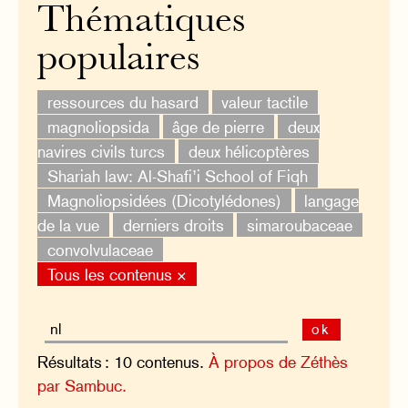
Thématiques
populaires
ressources du hasard
valeur tactile
magnoliopsida
âge de pierre
deux
navires civils turcs
deux hélicoptères
Shariah law: Al-Shafi’i School of Fiqh
Magnoliopsidées (Dicotylédones)
langage
de la vue
derniers droits
simaroubaceae
convolvulaceae
Tous les contenus ×
ok
Résultats : 10 contenus.
À propos de Zéthès
par Sambuc.