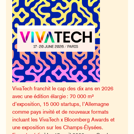
VivaTech franchit le cap des dix ans en 2026
avec une édition élargie : 70 000 m²
d’exposition, 15 000 startups, l’Allemagne
comme pays invité et de nouveaux formats
incluant les VivaTech x Bloomberg Awards et
une exposition sur les Champs-Élysées.