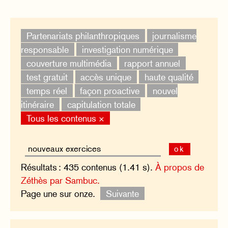
Partenariats philanthropiques
journalisme
responsable
investigation numérique
couverture multimédia
rapport annuel
test gratuit
accès unique
haute qualité
temps réel
façon proactive
nouvel
itinéraire
capitulation totale
Tous les contenus ×
ok
Résultats : 435 contenus (1.41 s).
À propos de
Zéthès par Sambuc.
Page une sur onze.
Suivante