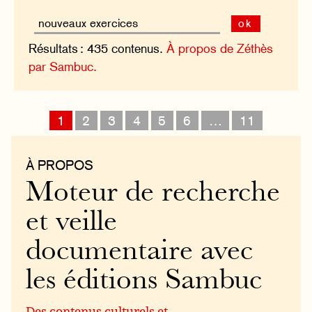
ok
Résultats : 435 contenus.
À propos de Zéthès
par Sambuc.
1
2
3
4
5
6
…
11
À PROPOS
Moteur de recherche
et veille
documentaire avec
les éditions Sambuc
Des contenus culturels et