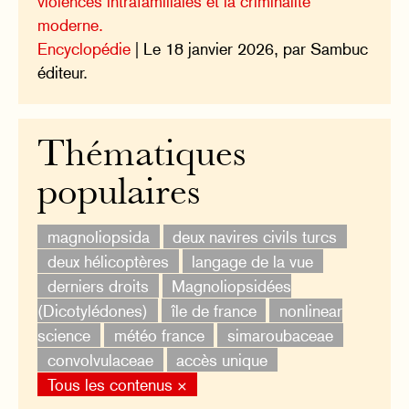
violences intrafamiliales et la criminalité
moderne.
Encyclopédie
| Le 18 janvier 2026, par Sambuc
éditeur.
Thématiques
populaires
magnoliopsida
deux navires civils turcs
deux hélicoptères
langage de la vue
derniers droits
Magnoliopsidées
(Dicotylédones)
île de france
nonlinear
science
météo france
simaroubaceae
convolvulaceae
accès unique
Tous les contenus ×