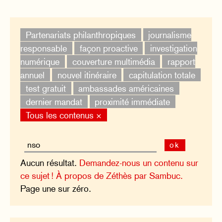
Partenariats philanthropiques
journalisme
responsable
façon proactive
investigation
numérique
couverture multimédia
rapport
annuel
nouvel itinéraire
capitulation totale
test gratuit
ambassades américaines
dernier mandat
proximité immédiate
Tous les contenus ×
ok
Aucun résultat.
Demandez-nous un contenu sur
ce sujet !
À propos de Zéthès par Sambuc.
Page une sur zéro.