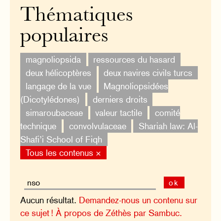
Thématiques
populaires
magnoliopsida
ressources du hasard
deux hélicoptères
deux navires civils turcs
langage de la vue
Magnoliopsidées
(Dicotylédones)
derniers droits
simaroubaceae
valeur tactile
comité
technique
convolvulaceae
Shariah law: Al-
Shafi’i School of Fiqh
Tous les contenus ×
ok
Aucun résultat.
Demandez-nous un contenu sur
ce sujet !
À propos de Zéthès par Sambuc.