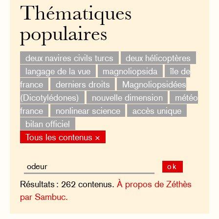
Thématiques
populaires
deux navires civils turcs
deux hélicoptères
langage de la vue
magnoliopsida
île de
france
derniers droits
Magnoliopsidées
(Dicotylédones)
nouvelle dimension
météo
france
nonlinear science
accès unique
bilan officiel
Tous les contenus ×
ok
Résultats : 262 contenus.
À propos de Zéthès
par Sambuc.