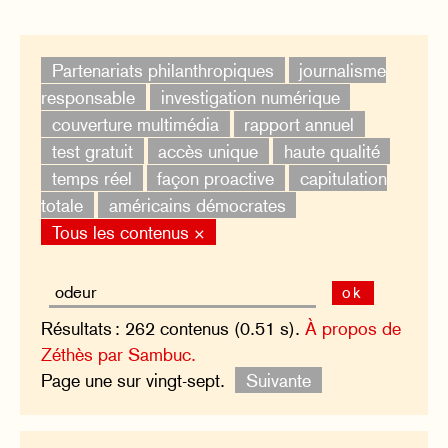
Partenariats philanthropiques
journalisme
responsable
investigation numérique
couverture multimédia
rapport annuel
test gratuit
accès unique
haute qualité
temps réel
façon proactive
capitulation
totale
américains démocrates
Tous les contenus ×
ok
Résultats : 262 contenus (0.51 s).
À propos de
Zéthès par Sambuc.
Page une sur vingt-sept.
Suivante