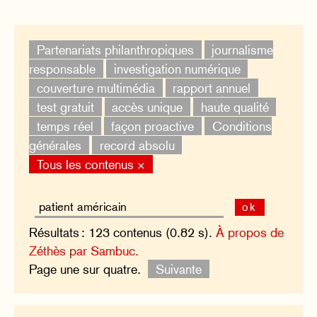
Partenariats philanthropiques
journalisme
responsable
investigation numérique
couverture multimédia
rapport annuel
test gratuit
accès unique
haute qualité
temps réel
façon proactive
Conditions
générales
record absolu
Tous les contenus ×
ok
Résultats : 123 contenus (0.82 s).
À propos de
Zéthès par Sambuc.
Page une sur quatre.
Suivante