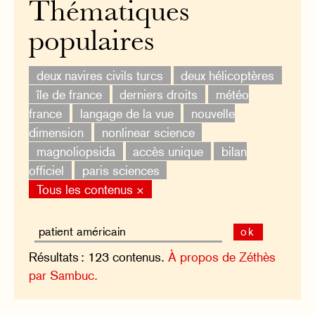
Thématiques
populaires
deux navires civils turcs
deux hélicoptères
île de france
derniers droits
météo
france
langage de la vue
nouvelle
dimension
nonlinear science
magnoliopsida
accès unique
bilan
officiel
paris sciences
Tous les contenus ×
ok
Résultats : 123 contenus.
À propos de Zéthès
par Sambuc.