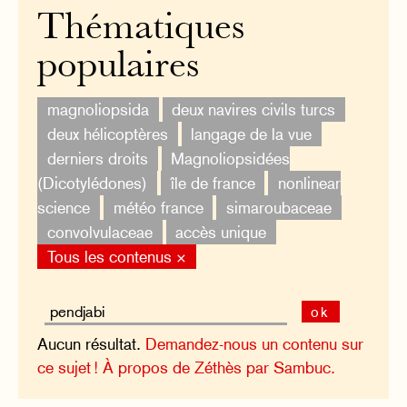
Thématiques
populaires
magnoliopsida
deux navires civils turcs
deux hélicoptères
langage de la vue
derniers droits
Magnoliopsidées
(Dicotylédones)
île de france
nonlinear
science
météo france
simaroubaceae
convolvulaceae
accès unique
Tous les contenus ×
ok
Aucun résultat.
Demandez-nous un contenu sur
ce sujet !
À propos de Zéthès par Sambuc.