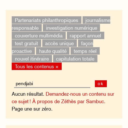
Partenariats philanthropiques
journalisme
responsable
investigation numérique
couverture multimédia
rapport annuel
test gratuit
accès unique
façon
proactive
haute qualité
temps réel
nouvel itinéraire
capitulation totale
Tous les contenus ×
ok
Aucun résultat.
Demandez-nous un contenu sur
ce sujet !
À propos de Zéthès par Sambuc.
Page une sur zéro.