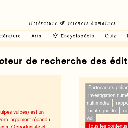
littérature & sciences humaines
ttérature
Arts
Encyclopédie
Quiz
moteur de recherche des édi
Partenariats phila
investigation num
multimédia
rappo
haute qualité
no
ulpes vulpes) est un
réel
vore largement répandu
Tous les contenus
ents. Opportuniste et