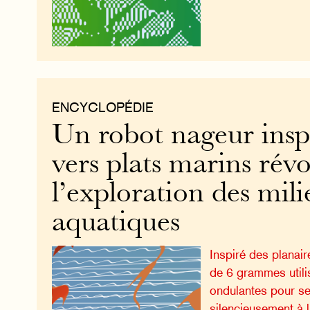
ENCYCLOPÉDIE
Un robot nageur insp
vers plats marins rév
l’exploration des mil
aquatiques
Inspiré des planair
de 6 grammes utili
ondulantes pour se
silencieusement à l