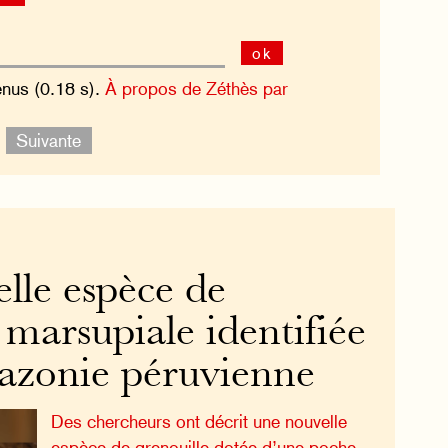
ok
enus (0.18 s).
À propos de Zéthès par
.
Suivante
lle espèce de
 marsupiale identifiée
azonie péruvienne
Des chercheurs ont décrit une nouvelle
espèce de grenouille dotée d’une poche