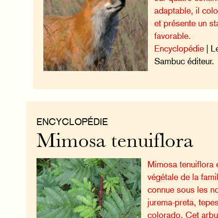
adaptable, il col
et présente un st
favorable.
Encyclopédie
| L
Sambuc éditeur.
ENCYCLOPÉDIE
Mimosa tenuiflora
Mimosa tenuiflora 
végétale de la fam
connue sous les n
jurema-preta, tepe
colorado. Cet arbu