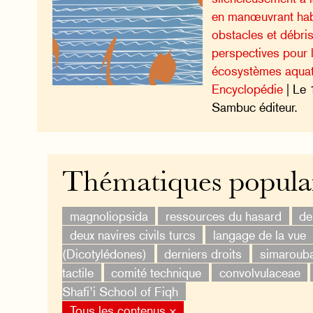
en manœuvrant hab
obstacles et débris
perspectives pour l
écosystèmes aquat
Encyclopédie
| Le 
Sambuc éditeur.
Thématiques popula
magnoliopsida
ressources du hasard
de
deux navires civils turcs
langage de la vue
(Dicotylédones)
derniers droits
simaroub
tactile
comité technique
convolvulaceae
Shafi’i School of Fiqh
Tous les contenus ×