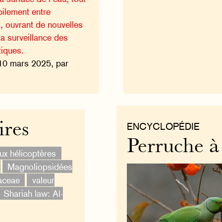
ilement entre
, ouvrant de nouvelles
a surveillance des
iques.
10 mars 2025, par
ires
ENCYCLOPÉDIE
Perruche à 
ux hélicoptères
Magnoliopsidées
aceae
valeur
Shariah law: Al-