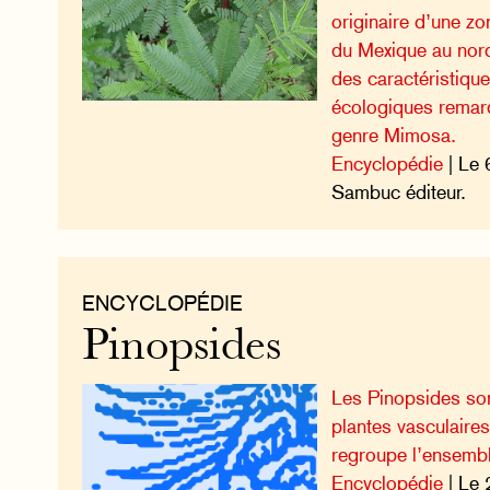
originaire d’une z
du Mexique au nord
des caractéristiqu
écologiques remar
genre Mimosa.
Encyclopédie
| Le 
Sambuc éditeur.
ENCYCLOPÉDIE
Pinopsides
Les Pinopsides so
plantes vasculair
regroupe l’ensembl
Encyclopédie
| Le 