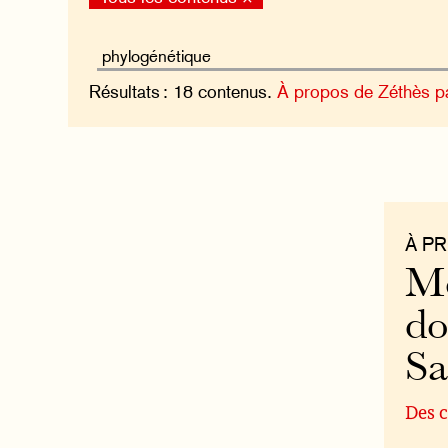
Résultats : 18 contenus.
À propos de Zéthès p
À P
Mo
do
S
Des c