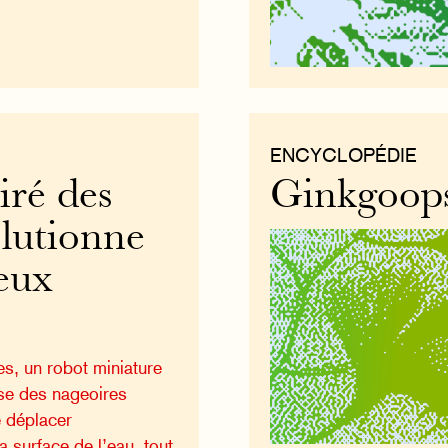
ENCYCLOPÉDIE
iré des
Ginkgoops
olutionne
ieux
es, un robot miniature
se des nageoires
 déplacer
a surface de l’eau, tout