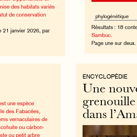
onise des habitats variés
atut de conservation
Résultats : 18 cont
e 21 janvier 2026, par
Sambuc.
Page une sur deux
ENCYCLOPÉDIE
Une nouve
grenouille
est une espèce
ille des Fabacées,
dans l’Am
oms vernaculaires de
scohuite ou cárbon-
ste ou petit arbre