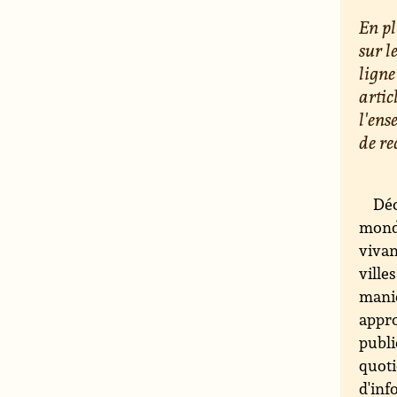
En pl
sur l
ligne
artic
l'ens
de re
Déc
monde
vivan
ville
maniè
appro
publi
quoti
d'inf