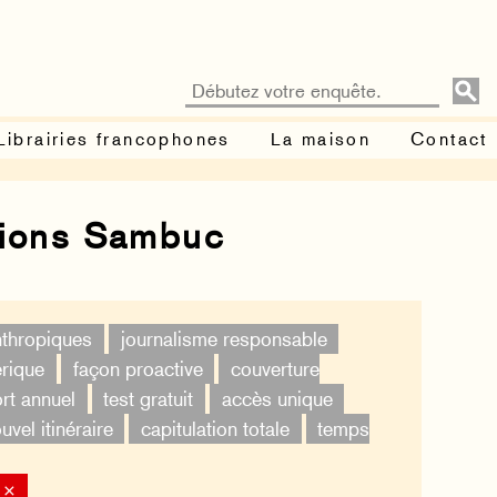
Librairies francophones
La maison
Contact
tions Sambuc
nthropiques
journalisme responsable
érique
façon proactive
couverture
rt annuel
test gratuit
accès unique
uvel itinéraire
capitulation totale
temps
 ×