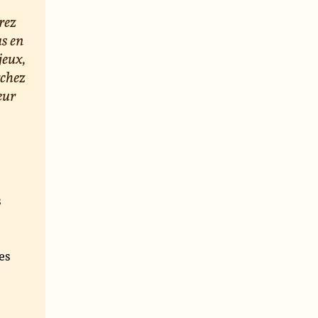
rez
us en
jeux,
rchez
eur
s
e
es