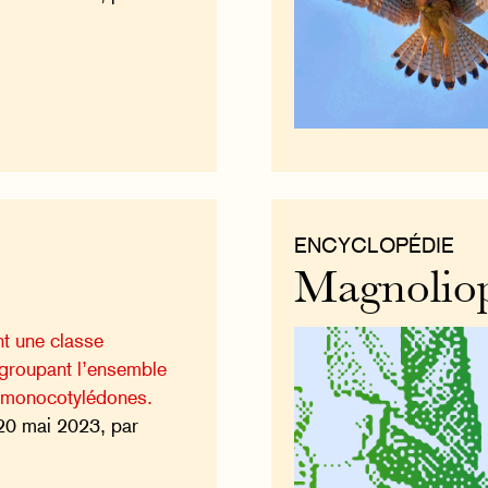
ENCYCLOPÉDIE
Magnoliop
nt une classe
groupant l’ensemble
r monocotylédones.
20 mai 2023, par