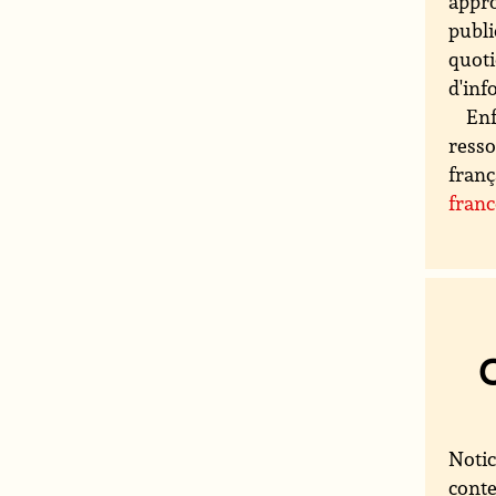
appro
publi
quoti
d'inf
Enf
resso
franç
fran
Notic
conte