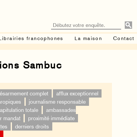
Librairies francophones
La maison
Contact
tions Sambuc
ésarmement complet
afflux exceptionnel
thropiques
journalisme responsable
apitulation totale
ambassades
er mandat
proximité immédiate
tes
derniers droits
×