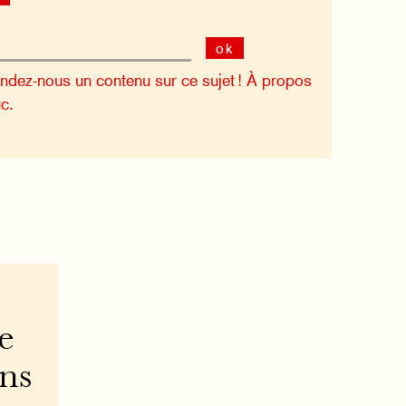
ok
dez-nous un contenu sur ce sujet !
À propos
c.
e
ons