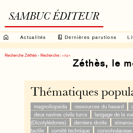
SAMBUC ÉDITEUR
Actualités
Dernières parutions
Li
Recherche Zéthès
›
Recherche : « ru »
Zéthès, le 
Thématiques popula
magnoliopsida
ressources du hasard
deux navires civils turcs
langage de la vu
(Dicotylédones)
derniers droits
simaro
tactile
comité technique
convolvulaceae