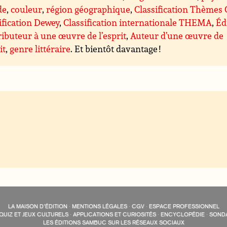
de
,
couleur
,
région géographique
,
Classification Thèmes
ification Dewey
,
Classification internationale THEMA
,
Éd
ibuteur à une œuvre de l’esprit
,
Auteur d’une œuvre de
it
,
genre littéraire
. Et bientôt davantage !
LA MAISON D’ÉDITION
·
MENTIONS LÉGALES
·
CGV
·
ESPACE PROFESSIONNEL
QUIZ ET JEUX CULTURELS
·
APPLICATIONS ET CURIOSITÉS
·
ENCYCLOPÉDIE
·
SOND
LES ÉDITIONS SAMBUC SUR LES RÉSEAUX SOCIAUX