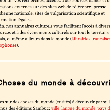
fondir vos recherches, accédez à des sources fiables et d
cations externes sur des sites web de référence : presse
dienne nationale, sites de vulgarisation scientifique et
ormation légale...
in, nos annuaires culturels vous facilitent l'accès à diver
urces et à des événements culturels sur tout le territoire
ais, et même ailleurs dans le monde (
Librairies française
cophones
).
Choses du monde à découvri
es sur des choses du monde (entités) à découvrir parmi 
nus des éditions Sambuc :
ville
,
langue du monde
,
pays 