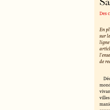
S
Des c
En pl
sur l
ligne
artic
l'ens
de re
Déc
monde
vivan
ville
maniè