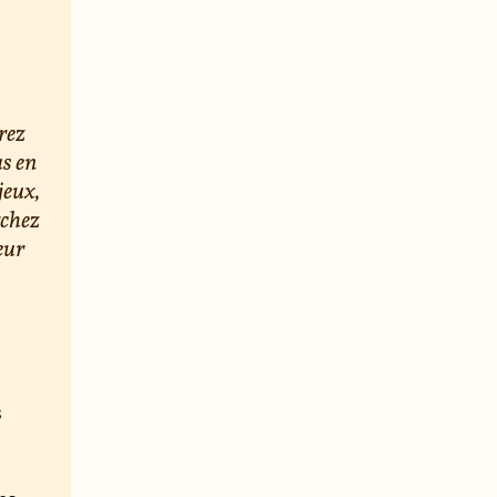
rez
us en
jeux,
rchez
eur
s
e