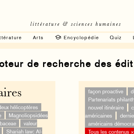
littérature & sciences humaines
ttérature
Arts
Encyclopédie
Quiz
moteur de recherche des édi
ires
façon proactive
d
Partenariats philan
deux hélicoptères
nouvel itinéraire
c
e
Magnoliopsidées
américaines
derni
ubaceae
valeur
américains démocra
Shariah law: Al-
Tous les contenus 