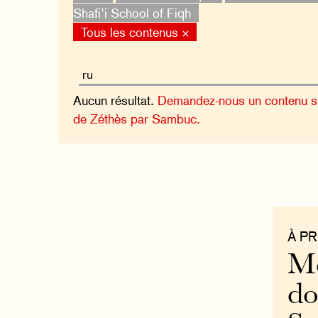
Shafi’i School of Fiqh
Tous les contenus ×
Aucun résultat.
Demandez-nous un contenu sur
de Zéthès par Sambuc.
À P
Mo
do