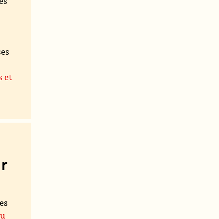
es
ses
s et
r
les
du