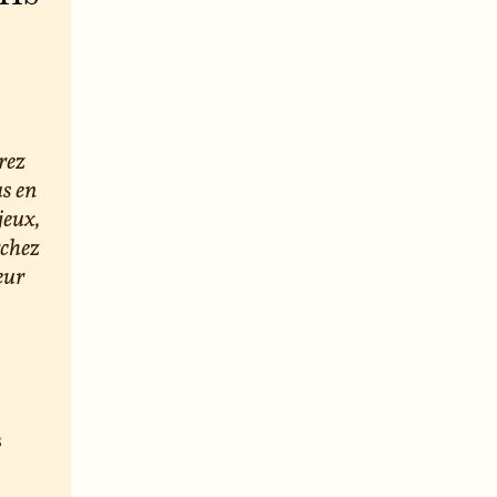
rez
us en
jeux,
rchez
eur
s
e