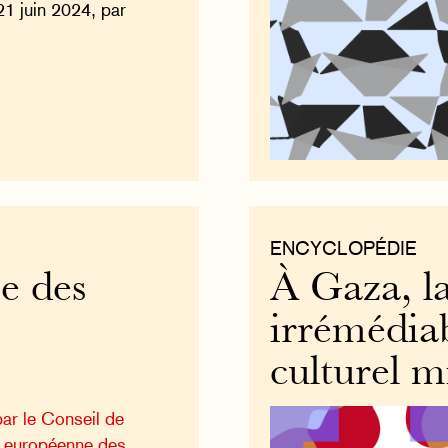
21 juin 2024, par
ENCYCLOPÉDIE
e des
À Gaza, la
irrémédia
culturel m
ar le Conseil de
e européenne des