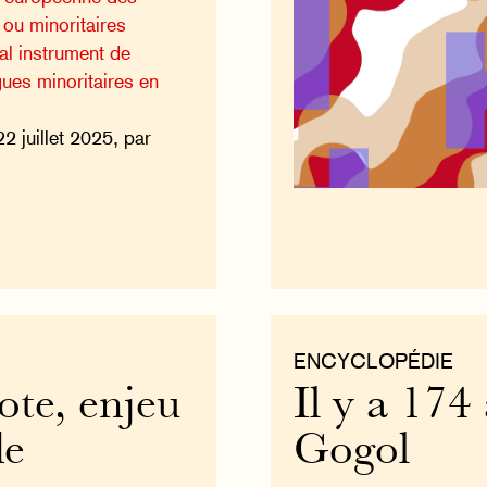
 ou minoritaires
pal instrument de
gues minoritaires en
22 juillet 2025, par
ENCYCLOPÉDIE
ote, enjeu
Il y a 174
de
Gogol