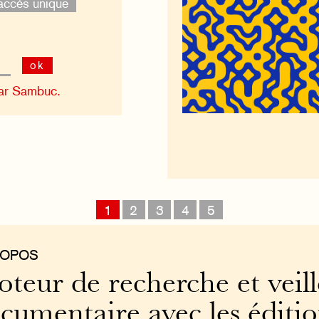
accès unique
ok
ar Sambuc.
1
2
3
4
5
ROPOS
teur de recherche et veill
cumentaire avec les éditi