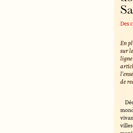
S
Des c
En pl
sur l
ligne
artic
l'ens
de re
Déc
monde
vivan
ville