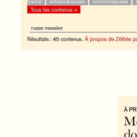
france
simaroubaceae
convolvulaceae
Tous les contenus ×
Résultats : 45 contenus.
À propos de Zéthès p
À P
Mo
do