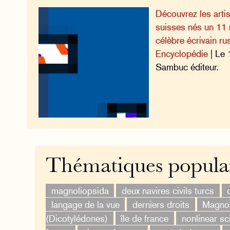
Découvrez les artist
suisses nés un 11 
célèbre écrivain ru
Encyclopédie
| Le 
Sambuc éditeur.
Thématiques popula
magnoliopsida
deux navires civils turcs
langage de la vue
derniers droits
Magnol
(Dicotylédones)
île de france
nonlinear sc