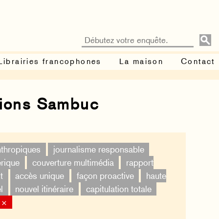
Librairies francophones
La maison
Contact
tions Sambuc
nthropiques
journalisme responsable
érique
couverture multimédia
rapport
t
accès unique
façon proactive
haute
l
nouvel itinéraire
capitulation totale
 ×