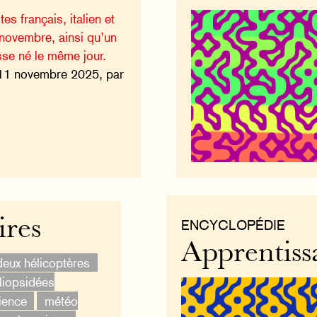
es français, italien et
novembre, ainsi qu’un
sse né le même jour.
11 novembre 2025, par
ires
ENCYCLOPÉDIE
Apprentissa
deux hélicoptères
iopsidées
ience
météo