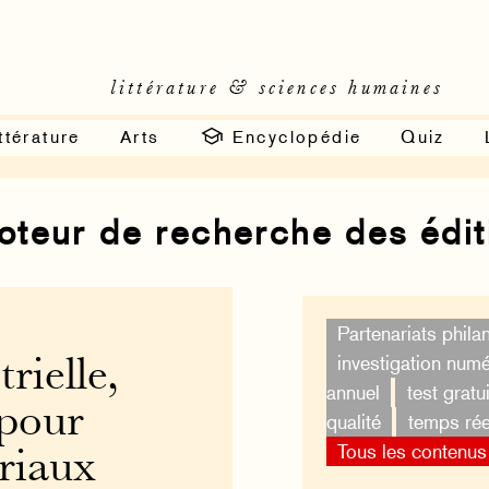
littérature & sciences humaines
ttérature
Arts
Encyclopédie
Quiz
moteur de recherche des édi
Partenariats phila
investigation num
rielle,
annuel
test gratui
pour
qualité
temps rée
Tous les contenus
ériaux