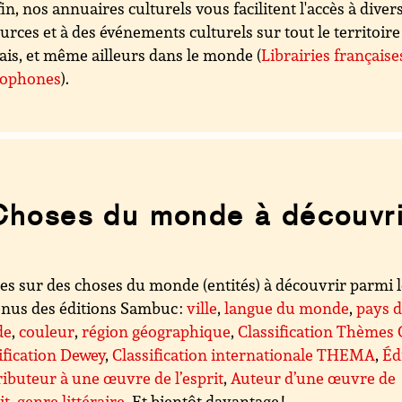
in, nos annuaires culturels vous facilitent l'accès à diver
urces et à des événements culturels sur tout le territoire
ais, et même ailleurs dans le monde (
Librairies française
cophones
).
Choses du monde à découvri
es sur des choses du monde (entités) à découvrir parmi 
nus des éditions Sambuc :
ville
,
langue du monde
,
pays 
de
,
couleur
,
région géographique
,
Classification Thèmes
ification Dewey
,
Classification internationale THEMA
,
Éd
ibuteur à une œuvre de l’esprit
,
Auteur d’une œuvre de
it
,
genre littéraire
. Et bientôt davantage !