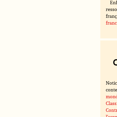
Enf
resso
franç
fran
Notic
conte
mon
Class
Contr
l’espr