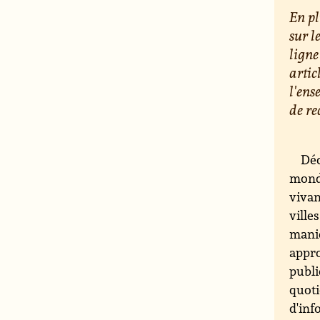
En pl
sur l
ligne
artic
l'ens
de re
Déc
monde
vivan
ville
maniè
appro
publi
quoti
d'inf