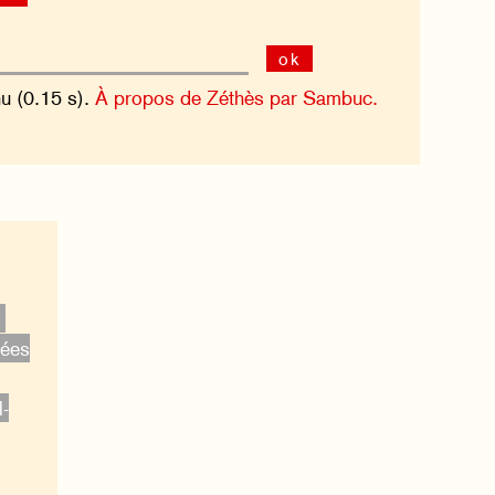
ok
nu (0.15 s).
À propos de Zéthès par Sambuc.
dées
l-