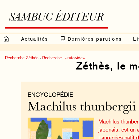
SAMBUC ÉDITEUR
Actualités
Dernières parutions
Li
Recherche Zéthès
›
Recherche : « rutoside »
Zéthès, le 
ENCYCLOPÉDIE
Machilus thunbergii
Machilus thunberg
japonais, est un 
Lauracées natif d