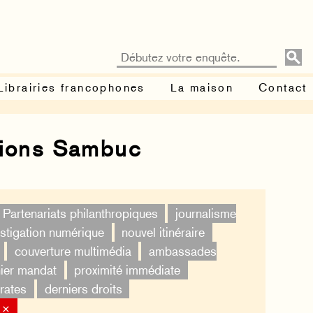
Librairies francophones
La maison
Contact
tions Sambuc
Partenariats philanthropiques
journalisme
estigation numérique
nouvel itinéraire
couverture multimédia
ambassades
ier mandat
proximité immédiate
rates
derniers droits
 ×