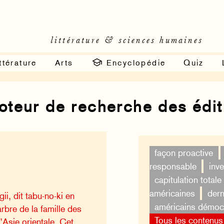
littérature & sciences humaines
ttérature
Arts
Encyclopédie
Quiz
moteur de recherche des édi
façon proactive
responsable
inv
capitulation totale
américaines
dern
ii, dit tabu-no-ki en
américains démoc
arbre de la famille des
Tous les contenus
’Asie orientale. Cet