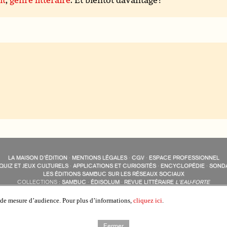
LA MAISON D’ÉDITION
·
MENTIONS LÉGALES
·
CGV
·
ESPACE PROFESSIONNEL
QUIZ ET JEUX CULTURELS
·
APPLICATIONS ET CURIOSITÉS
·
ENCYCLOPÉDIE
·
SOND
LES ÉDITIONS SAMBUC SUR LES RÉSEAUX SOCIAUX
COLLECTIONS :
SAMBUC
·
ÉDISOLUM
·
REVUE LITTÉRAIRE
L’EAU-FORTE
AUTRES SITES :
COLL. « LES ÉDISOLUM »
s de mesure d’audience. Pour plus d’informations,
cliquez ici
.
Fermer