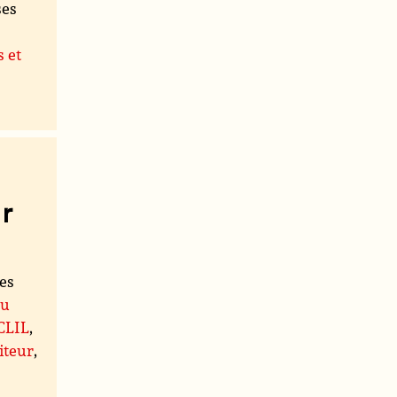
ses
s et
r
les
du
 CLIL
,
iteur
,