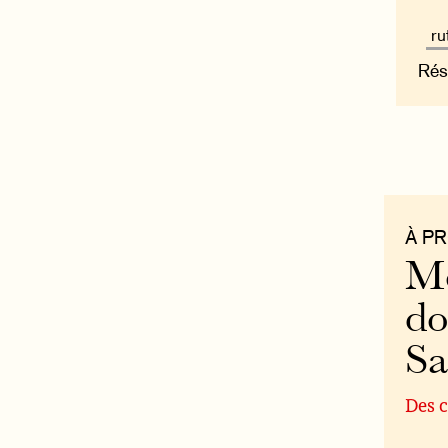
Rés
À P
Mo
do
S
Des c