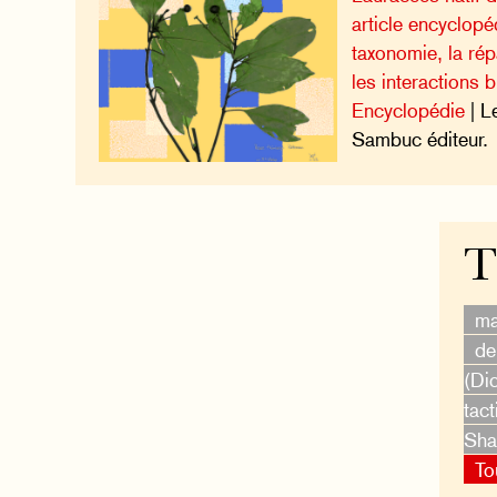
article encyclopé
taxonomie, la rép
les interactions 
Encyclopédie
| L
Sambuc éditeur.
T
ma
de
(Di
tact
Shaf
To