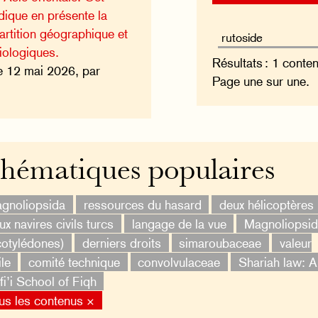
dique en présente la
artition géographique et
biologiques.
Résultats : 1 conte
e 12 mai 2026, par
Page une sur une.
hématiques populaires
gnoliopsida
ressources du hasard
deux hélicoptères
ux navires civils turcs
langage de la vue
Magnoliopsi
cotylédones)
derniers droits
simaroubaceae
valeur
ile
comité technique
convolvulaceae
Shariah law: A
i’i School of Fiqh
us les contenus ×