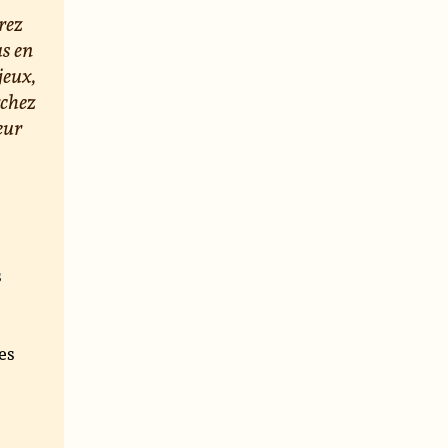
rez
us en
jeux,
rchez
eur
s
e
es