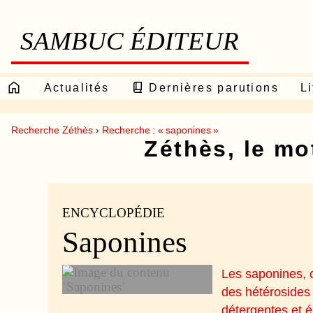
SAMBUC ÉDITEUR
Actualités
Dernières parutions
Li
Recherche Zéthès
›
Recherche : « saponines »
Zéthès, le m
ENCYCLOPÉDIE
Saponines
Les saponines, 
des hétérosides 
détergentes et é