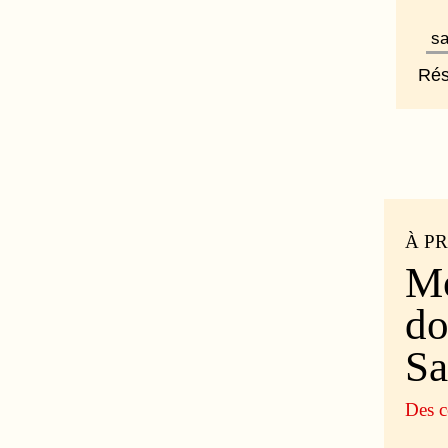
Rés
À P
Mo
do
S
Des c