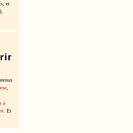
s, et
).
rir
ntenus
eur
,
r à
re
. Et