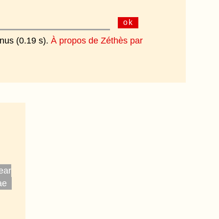
ok
enus (0.19 s).
À propos de Zéthès par
.
ear
ae