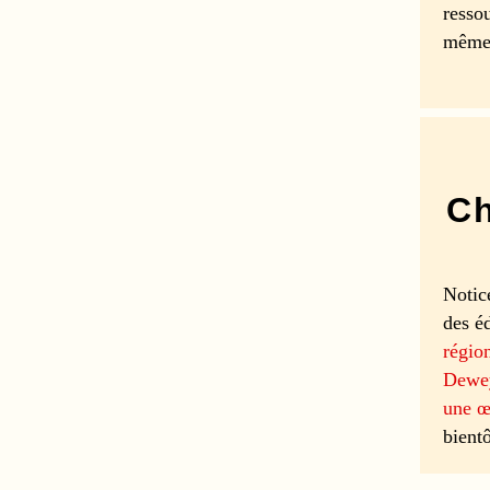
ressou
même 
Ch
Notic
des é
régio
Dewe
une œ
bient