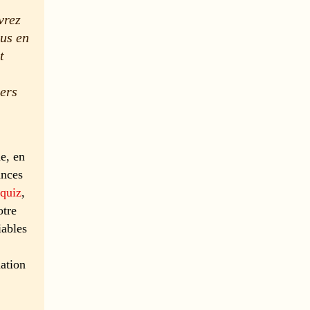
vrez
nus en
t
.
vers
e, en
ances
quiz
,
otre
iables
mation