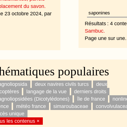
mplacement du savon.
Le 23 octobre 2024, par
Résultats : 4 cont
Sambuc.
Page une sur une
hématiques populaires
gnoliopsida
deux navires civils turcs
deux
icoptères
langage de la vue
derniers droits
gnoliopsidées (Dicotylédones)
île de france
nonlin
ence
météo france
simaroubaceae
convolvulace
cès unique
us les contenus ×