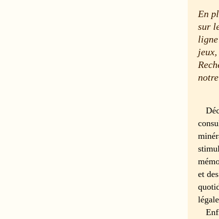
En pl
sur l
ligne
jeux,
Reche
notre
Déc
consu
minér
stimu
mémoi
et des
quotid
légale
Enf