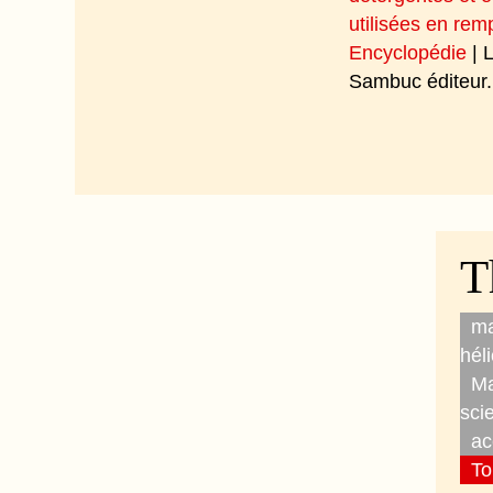
utilisées en re
Encyclopédie
| 
Sambuc éditeur.
T
ma
hél
Ma
sci
ac
To