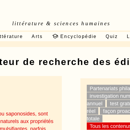
littérature & sciences humaines
ttérature
Arts
Encyclopédie
Quiz
L
oteur de recherche des éd
Partenariats phil
investigation nu
annuel
test grat
réel
façon proac
ou saponosides, sont
totale
naturels aux propriétés
Tous les contenu
mulsifiantes, parfois