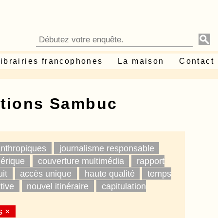
ibrairies francophones
La maison
Contact
itions Sambuc
anthropiques
journalisme responsable
mérique
couverture multimédia
rapport
uit
accès unique
haute qualité
temps
tive
nouvel itinéraire
capitulation
s ×