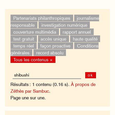
Partenariats philanthropiques
journalisme
responsable
investigation numérique
couverture multimédia
rapport annuel
test gratuit
accès unique
haute qualité
temps réel
façon proactive
Conditions
générales
record absolu
Tous les contenus ×
ok
Résultats : 1 contenu (0.16 s).
À propos de
Zéthès par Sambuc.
Page une sur une.