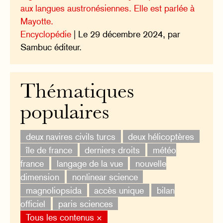
aux langues austronésiennes. Elle est parlée à
Mayotte.
Encyclopédie
| Le 29 décembre 2024, par
Sambuc éditeur.
Thématiques
populaires
deux navires civils turcs
deux hélicoptères
île de france
derniers droits
météo
france
langage de la vue
nouvelle
dimension
nonlinear science
magnoliopsida
accès unique
bilan
officiel
paris sciences
Tous les contenus ×