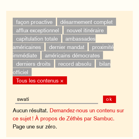
façon proactive
désarmement complet
afflux exceptionnel
nouvel itinéraire
capitulation totale
ambassades
américaines
dernier mandat
proximité
immédiate
américains démocrates
derniers droits
record absolu
bilan
officiel
Tous les contenus ×
ok
Aucun résultat.
Demandez-nous un contenu sur
ce sujet !
À propos de Zéthès par Sambuc.
Page une sur zéro.