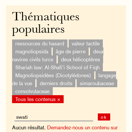
Thématiques
populaires
ressources du hasard
valeur tactile
magnoliopsida
âge de pierre
deux
navires civils turcs
deux hélicoptères
Shariah law: Al-Shafi’i School of Fiqh
Magnoliopsidées (Dicotylédones)
langage
de la vue
derniers droits
simaroubaceae
convolvulaceae
Tous les contenus ×
ok
Aucun résultat.
Demandez-nous un contenu sur