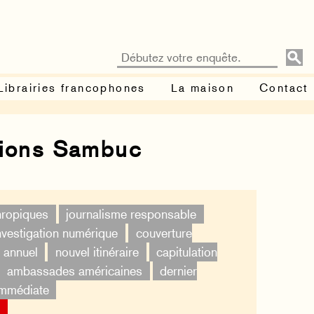
Librairies francophones
La maison
Contact
tions Sambuc
thropiques
journalisme responsable
nvestigation numérique
couverture
 annuel
nouvel itinéraire
capitulation
ambassades américaines
dernier
immédiate
×