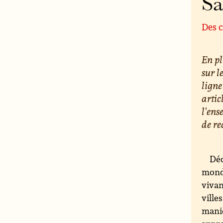
S
Des c
En pl
sur l
ligne
artic
l'ens
de re
Déc
monde
vivan
ville
maniè