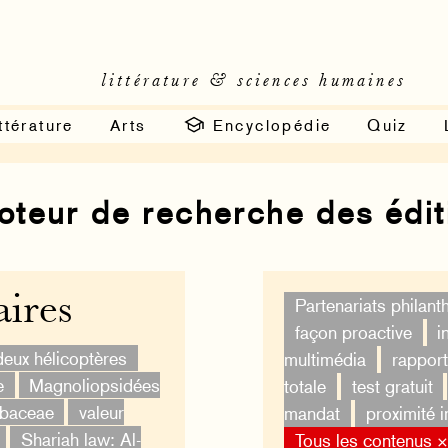
littérature & sciences humaines
ttérature
Arts
Encyclopédie
Quiz
moteur de recherche des édi
ires
Partenariats philan
façon proactive
i
deux hélicoptères
multimédia
rapport
e
Magnoliopsidées
totale
test gratuit
ubaceae
valeur
mandat
proximité 
Shariah law: Al-
Tous les contenus 