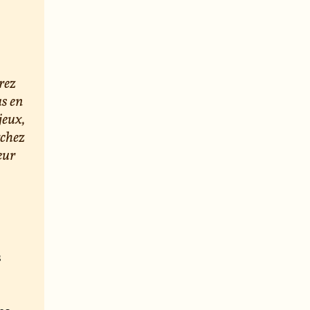
rez
us en
jeux,
rchez
eur
s
e