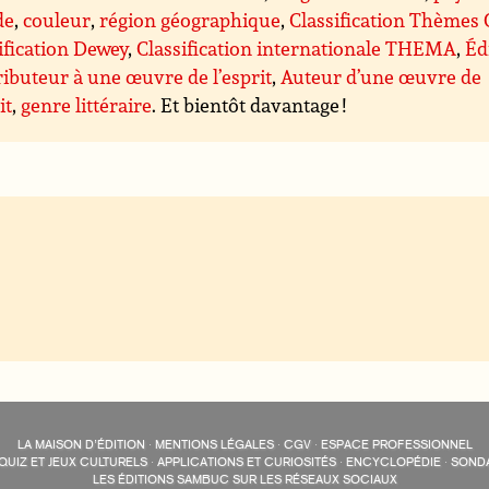
de
,
couleur
,
région géographique
,
Classification Thèmes
ification Dewey
,
Classification internationale THEMA
,
Éd
ibuteur à une œuvre de l’esprit
,
Auteur d’une œuvre de
it
,
genre littéraire
. Et bientôt davantage !
LA MAISON D’ÉDITION
·
MENTIONS LÉGALES
·
CGV
·
ESPACE PROFESSIONNEL
QUIZ ET JEUX CULTURELS
·
APPLICATIONS ET CURIOSITÉS
·
ENCYCLOPÉDIE
·
SOND
LES ÉDITIONS SAMBUC SUR LES RÉSEAUX SOCIAUX