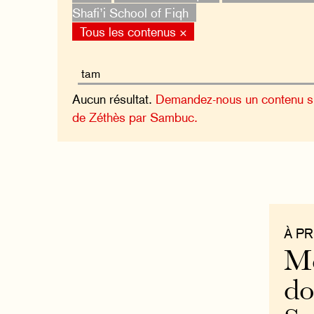
Shafi’i School of Fiqh
Tous les contenus ×
Aucun résultat.
Demandez-nous un contenu sur
de Zéthès par Sambuc.
À P
Mo
do