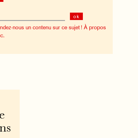
ok
dez-nous un contenu sur ce sujet !
À propos
c.
e
ons