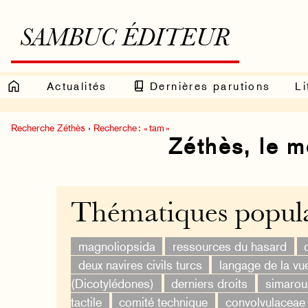
SAMBUC ÉDITEUR
Actualités
Dernières parutions
Li
Recherche Zéthès
›
Recherche : « tam »
Zéthès, le 
Thématiques popula
magnoliopsida
ressources du hasard
deux navires civils turcs
langage de la vu
(Dicotylédones)
derniers droits
simaro
tactile
comité technique
convolvulaceae