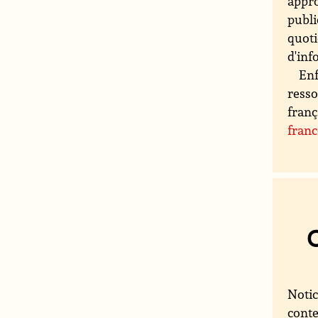
appro
publi
quoti
d'inf
Enf
resso
franç
fran
Notic
conte