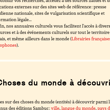
fondir vos recherches, accédez à des sources fiables et d
cations externes sur des sites web de référence : presse
dienne nationale, sites de vulgarisation scientifique et
ormation légale...
in, nos annuaires culturels vous facilitent l'accès à diver
urces et à des événements culturels sur tout le territoire
ais, et même ailleurs dans le monde (
Librairies française
cophones
).
Choses du monde à découvri
es sur des choses du monde (entités) à découvrir parmi 
nus des éditions Sambuc :
ville
,
langue du monde
,
pays 