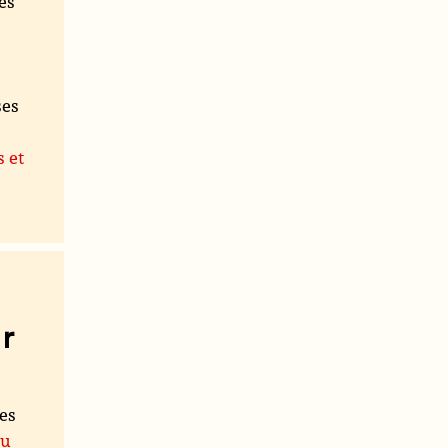
es
ses
s et
r
les
du