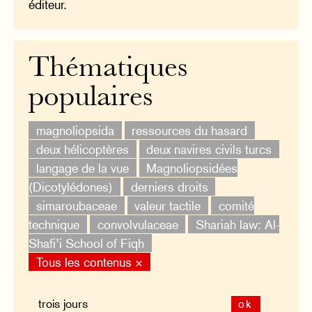
éditeur.
Thématiques
populaires
magnoliopsida
ressources du hasard
deux hélicoptères
deux navires civils turcs
langage de la vue
Magnoliopsidées
(Dicotylédones)
derniers droits
simaroubaceae
valeur tactile
comité
technique
convolvulaceae
Shariah law: Al-
Shafi’i School of Fiqh
Tous les contenus ×
ok