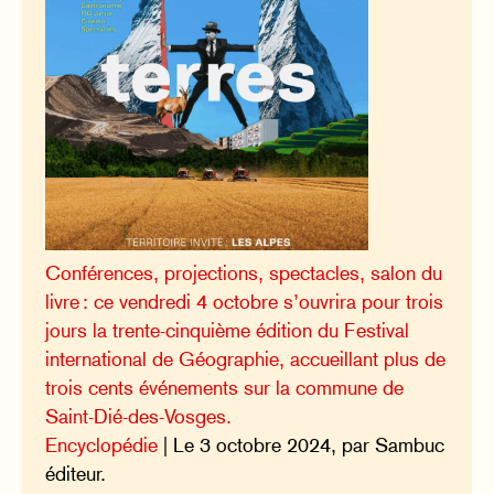
Conférences, projections, spectacles, salon du
livre : ce vendredi 4 octobre s’ouvrira pour trois
jours la trente-cinquième édition du Festival
international de Géographie, accueillant plus de
trois cents événements sur la commune de
Saint-Dié-des-Vosges.
Encyclopédie
| Le 3 octobre 2024, par Sambuc
éditeur.