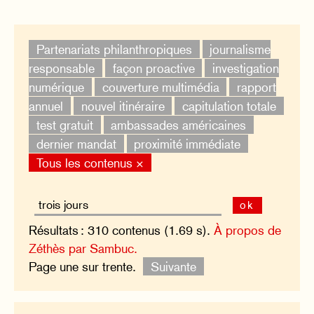
Partenariats philanthropiques
journalisme
responsable
façon proactive
investigation
numérique
couverture multimédia
rapport
annuel
nouvel itinéraire
capitulation totale
test gratuit
ambassades américaines
dernier mandat
proximité immédiate
Tous les contenus ×
ok
Résultats : 310 contenus (1.69 s).
À propos de
Zéthès par Sambuc.
Page une sur trente.
Suivante