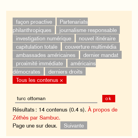
façon proactive
Partenariats
philanthropiques
journalisme responsable
investigation numérique
nouvel itinéraire
capitulation totale
couverture multimédia
ambassades américaines
dernier mandat
proximité immédiate
américains
démocrates
derniers droits
Tous les contenus ×
ok
Résultats : 14 contenus (0.4 s).
À propos de
Zéthès par Sambuc.
Page une sur deux.
Suivante