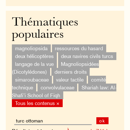
Thématiques
populaires
magnoliopsida
ressources du hasard
deux hélicoptères
deux navires civils turcs
langage de la vue
Magnoliopsidées
(Dicotylédones)
derniers droits
simaroubaceae
valeur tactile
comité
technique
convolvulaceae
Shariah law: Al-
Shafi’i School of Fiqh
Tous les contenus ×
ok