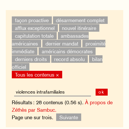
façon proactive
désarmement complet
afflux exceptionnel
nouvel itinéraire
capitulation totale
ambassades
américaines
dernier mandat
proximité
immédiate
américains démocrates
derniers droits
record absolu
bilan
officiel
Tous les contenus ×
ok
Résultats : 28 contenus (0.56 s).
À propos de
Zéthès par Sambuc.
Page une sur trois.
Suivante