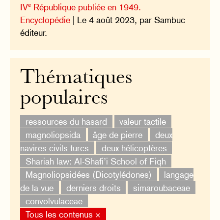
e
IV
République publiée en 1949.
Encyclopédie
| Le 4 août 2023, par Sambuc
éditeur.
Thématiques
populaires
ressources du hasard
valeur tactile
magnoliopsida
âge de pierre
deux
navires civils turcs
deux hélicoptères
Shariah law: Al-Shafi’i School of Fiqh
Magnoliopsidées (Dicotylédones)
langage
de la vue
derniers droits
simaroubaceae
convolvulaceae
Tous les contenus ×