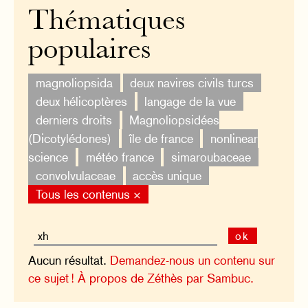
Thématiques
populaires
magnoliopsida
deux navires civils turcs
deux hélicoptères
langage de la vue
derniers droits
Magnoliopsidées
(Dicotylédones)
île de france
nonlinear
science
météo france
simaroubaceae
convolvulaceae
accès unique
Tous les contenus ×
ok
Aucun résultat.
Demandez-nous un contenu sur
ce sujet !
À propos de Zéthès par Sambuc.