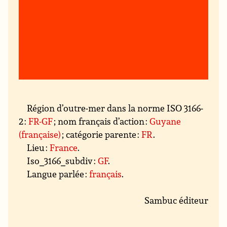
Région d’outre-mer dans la norme ISO 3166-
2 :
FR-GF
; nom français d’action :
Guyane
(française)
; catégorie parente :
FR
.
Lieu :
France
.
Iso_3166_subdiv :
GF
.
Langue parlée :
français
.
Sambuc éditeur