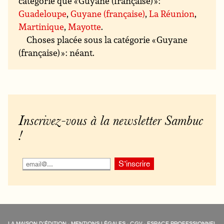
catégorie que « Guyane (française) » :
Guadeloupe
,
Guyane (française)
,
La Réunion
,
Martinique
,
Mayotte
.
Choses placée sous la catégorie « Guyane
(française) » : néant.
Inscrivez-vous à la newsletter Sambuc
!
LA MAISON D’ÉDITION
·
MENTIONS LÉGALES
·
CGV
·
ESPACE PROFESSIONNEL