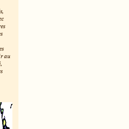
s,
ec
res
es
es
ir au
,
es