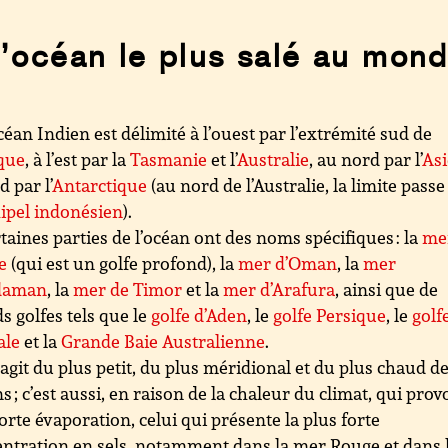
’océan le plus salé au mon
céan Indien est délimité à l’ouest par l’extrémité sud de
que
, à l’est par la
Tasmanie
et l’
Australie
, au nord par l’
Asi
d par l’
Antarctique
(au nord de l’Australie, la limite passe
hipel indonésien
).
taines parties de l’océan ont des noms spécifiques : la
me
e
(qui est un golfe profond), la
mer d’Oman
, la
mer
daman
, la
mer de Timor
et la
mer d’Arafura
, ainsi que de
s golfes tels que le
golfe d’Aden
, le
golfe Persique
, le
golf
ale
et la
Grande Baie Australienne
.
s’agit du plus petit, du plus méridional et du plus chaud d
s ; c’est aussi, en raison de la chaleur du climat, qui pro
orte évaporation, celui qui présente la plus forte
ntration en sels, notamment dans la mer Rouge et dans 