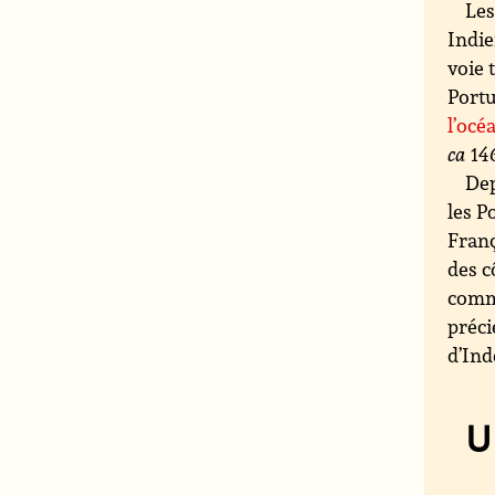
Les
Indie
voie 
Portu
l’océ
ca
146
Dep
les P
Franç
des c
comme
préci
d’Ind
U