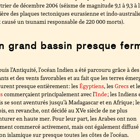
rier de décembre 2004 (séisme de magnitude 9,1 à 9,3 à 
ière des plaques tectoniques eurasienne et indo-australi
 causé un tsunami responsable de 220 000 morts).
n grand bassin presque fer
uis l’Antiquité, l’océan Indien a été parcouru grâce à des
nts et des vents favorables et au fait que les terres émer
ourent presque entièrement : les
Égyptiens
, les
Grecs
et l
es
commerçaient principalement avec l’
Inde
; les Indiens 
s se sont aventurés jusqu’à Madagascar et en Afrique ; le
is, en revanche, ont décidé au XVe siècle de ne plus
nturer en haute mer. Pour leur part, les Arabes ont non
ment commercé activement, mais ont également diffusé 
ion islamique sur presque toutes les côtes de l’océan.