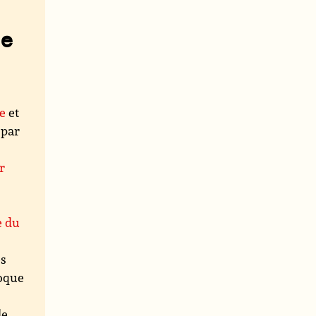
de
e
et
 par
r
e du
es
voque
le