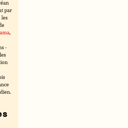
céan
nt par
 les
de
Gama
,
s -
les
tion
ois
nance
dien.
es