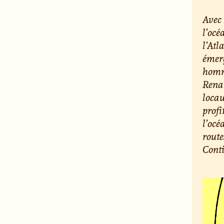
Avec 
l’océ
l’Atl
émerg
homme
Renai
locau
profi
l’océ
route
Conti