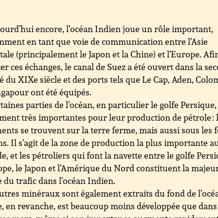
ourd’hui encore, l’océan Indien joue un rôle important,
ment en tant que voie de communication entre l’Asie
tale (principalement le Japon et la Chine) et l’Europe. Afi
iter ces échanges, le canal de Suez a été ouvert dans la se
é du XIXe siècle et des ports tels que Le Cap, Aden, Col
ngapour ont été équipés.
taines parties de l’océan, en particulier le golfe Persique,
ment très importantes pour leur production de pétrole : 
ents se trouvent sur la terre ferme, mais aussi sous les 
s. Il s’agit de la zone de production la plus importante a
, et les pétroliers qui font la navette entre le golfe Pers
ope, le Japon et l’Amérique du Nord constituent la majeu
e du trafic dans l’océan Indien.
utres minéraux sont également extraits du fond de l’océ
, en revanche, est beaucoup moins développée que dans