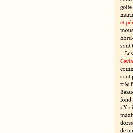
golfe
marin
et pé
mouss
nord-
sont 
Les
Ceyl
com
sont 
très 
Beauc
fond 
« Y »
maxim
dorsa
de te