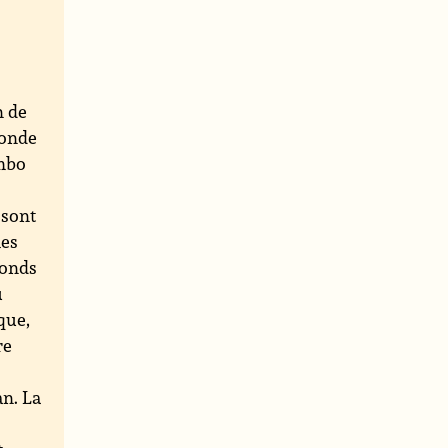
n de
conde
ombo
 sont
les
fonds
u
ique,
re
an. La