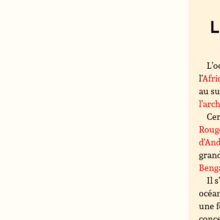
L
L’o
l’
Afri
au su
l’arc
Cer
Roug
d’An
grand
Beng
Il 
océan
une f
conce