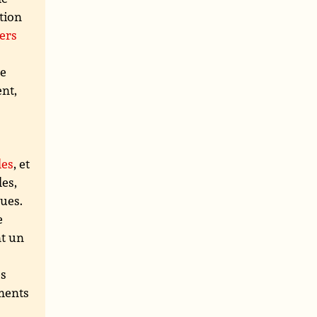
tion
ers
le
ent,
les
, et
les,
ques.
e
nt un
es
ements