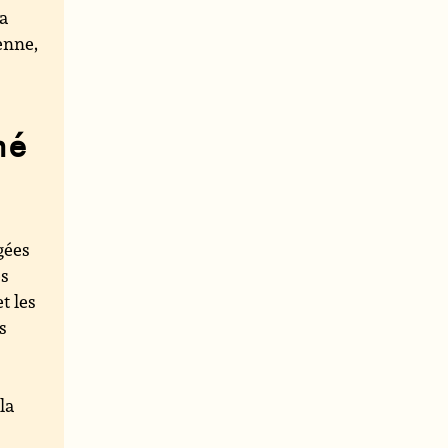
la
enne,
mé
gées
es
et les
s
la