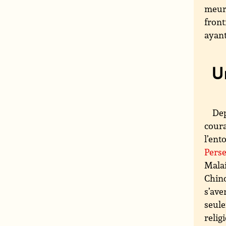
meurt
front
ayant
U
Dep
coura
l’ent
Pers
Malai
Chino
s’ave
seule
relig