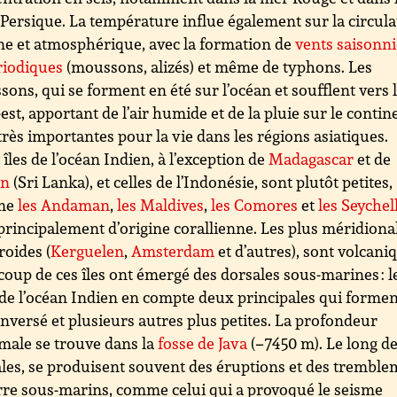
 Persique. La température influe également sur la circula
e et atmosphérique, avec la formation de
vents saisonni
riodiques
(moussons, alizés) et même de typhons. Les
ons, qui se forment en été sur l’océan et soufflent vers 
est, apportant de l’air humide et de la pluie sur le contin
très importantes pour la vie dans les régions asiatiques.
 îles de l’océan Indien, à l’exception de
Madagascar
et de
an
(Sri Lanka), et celles de l’Indonésie, sont plutôt petites,
me
les Andaman
,
les Maldives
,
les Comores
et
les Seychel
principalement d’origine corallienne. Les plus méridiona
froides (
Kerguelen
,
Amsterdam
et d’autres), sont volcani
oup de ces îles ont émergé des dorsales sous-marines : l
de l’océan Indien en compte deux principales qui forme
 inversé et plusieurs autres plus petites. La profondeur
ale se trouve dans la
fosse de Java
(−7450 m). Le long d
les, se produisent souvent des éruptions et des trembl
rre sous-marins, comme celui qui a provoqué le seisme