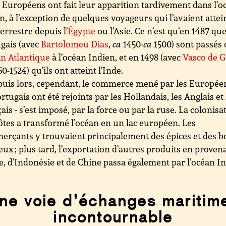
 Européens ont fait leur apparition tardivement dans l’o
n, à l’exception de quelques voyageurs qui l’avaient attei
terrestre depuis l’
Égypte
ou l’Asie. Ce n’est qu’en 1487 que
gais (avec
Bartolomeu Dias
,
ca
1450-
ca
1500) sont passés 
an Atlantique
à l’océan Indien, et en 1498 (avec
Vasco de 
0-1524) qu’ils ont atteint l’Inde.
uis lors, cependant, le commerce mené par les Européen
ortugais ont été rejoints par les Hollandais, les Anglais et 
ais - s’est imposé, par la force ou par la ruse. La colonisa
ôtes a transformé l’océan en un lac européen. Les
rçants y trouvaient principalement des épices et des b
eux ; plus tard, l’exportation d’autres produits en prove
e, d’Indonésie et de Chine passa également par l’océan In
ne voie d’échanges maritim
incontournable