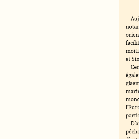
Auj
notam
orien
facil
moiti
et Si
Cer
égale
gisem
marin
monde
l’Eur
parti
D’a
pêche