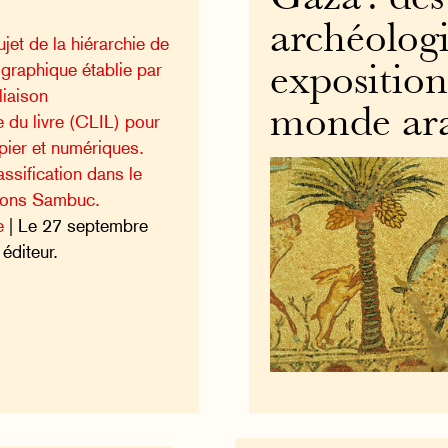
archéologi
ujet de la hiérarchie de
iographique établie par
exposition 
iaison
monde ar
e du livre (CLIL) pour
pier et numériques.
ssification dans le
tions Sambuc.
e
| Le 27 septembre
éditeur.