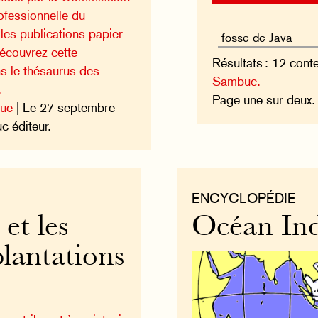
rofessionnelle du
 les publications papier
écouvrez cette
Résultats : 12 cont
ns le thésaurus des
Sambuc.
.
Page une sur deux
que
| Le 27 septembre
 éditeur.
ENCYCLOPÉDIE
et les
Océan In
 plantations