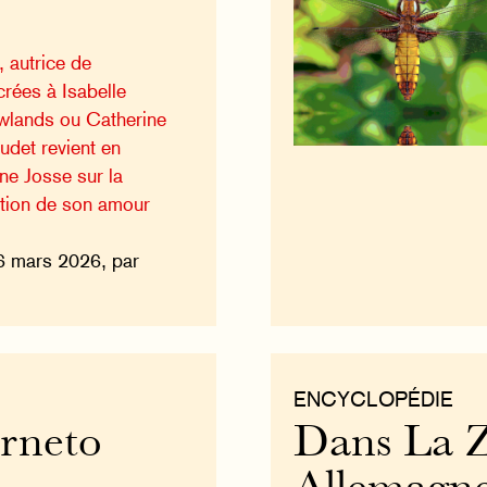
, autrice de
rées à Isabelle
lands ou Catherine
oudet revient en
ne Josse sur la
lution de son amour
6 mars 2026, par
ENCYCLOPÉDIE
rneto
Dans La Z