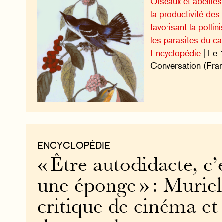
Oiseaux et abeilles
la productivité des
favorisant la pollin
les parasites du caf
Encyclopédie
| Le 
Conversation (Fran
ENCYCLOPÉDIE
« Être autodidacte, c’
une éponge » : Muriel
critique de cinéma et