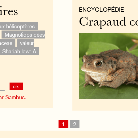
ires
ENCYCLOPÉDIE
Crapaud 
ux hélicoptères
Magnoliopsidées
aceae
valeur
Shariah law: Al-
ok
ar Sambuc.
1
2