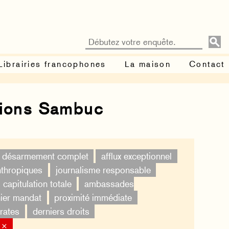
Librairies francophones
La maison
Contact
tions Sambuc
désarmement complet
afflux exceptionnel
nthropiques
journalisme responsable
capitulation totale
ambassades
ier mandat
proximité immédiate
rates
derniers droits
 ×