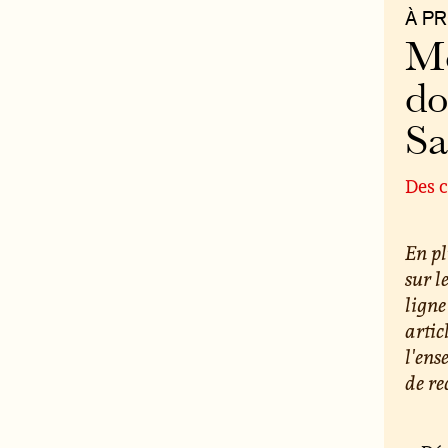
À P
Mo
do
S
Des c
En pl
sur l
ligne
artic
l'ens
de re