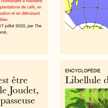
 contribuent à maintenir
 plantations de café, en
isation et en détruisant
éier.
17 juillet 2022, par The
ce).
ENCYCLOPÉDIE
est être
Libellule
le Joudet,
 passeuse