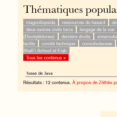
Thématiques popula
magnoliopsida
ressources du hasard
de
deux navires civils turcs
langage de la vue
(Dicotylédones)
derniers droits
simaroub
tactile
comité technique
convolvulaceae
Shafi’i School of Fiqh
Tous les contenus ×
Résultats : 12 contenus.
À propos de Zéthès p