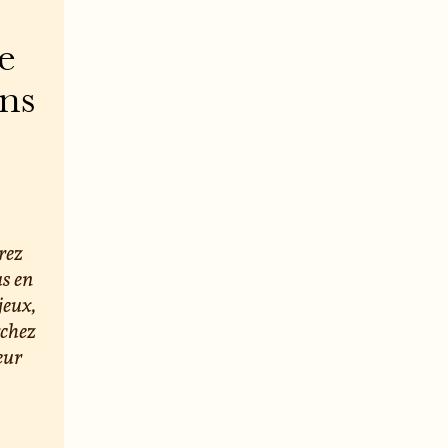
e
ons
rez
us en
jeux,
rchez
eur