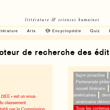
littérature & sciences humaines
ttérature
Arts
Encyclopédie
Quiz
moteur de recherche des édi
façon proactive
Partenariats phila
nouvel itinéraire
américaines
dern
 J2EE » est un sous-
américains démoc
du classement
Tous les contenus
établi par la Commission